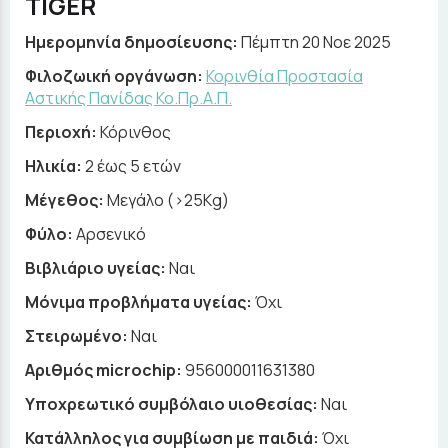
TIGER
Ημερομηνία δημοσίευσης:
Πέμπτη 20 Νοε 2025
Φιλοζωική οργάνωση:
Κορινθία Προστασία
Αστικής Πανίδας Κο.Πρ.Α.Π.
Περιοχή:
Κόρινθος
Ηλικία:
2 έως 5 ετών
Μέγεθος:
Μεγάλο (>25Kg)
Φύλο:
Αρσενικό
Βιβλιάριο υγείας:
Ναι
Μόνιμα προβλήματα υγείας:
Όχι
Στειρωμένο:
Ναι
Αριθμός microchip:
956000011631380
Υποχρεωτικό συμβόλαιο υιοθεσίας:
Ναι
Κατάλληλος για συμβίωση με παιδιά:
Όχι