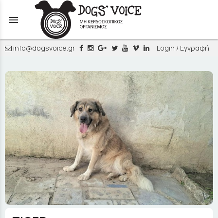
menu
info@dogsvoice.gr
Login / Εγγραφή