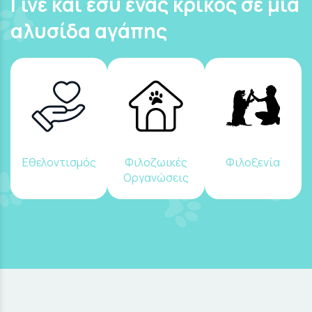
Γίνε και εσύ ένας κρίκος σε μια
αλυσίδα αγάπης
Εθελοντισμός
Φιλοζωικές
Φιλοξενία
Οργανώσεις