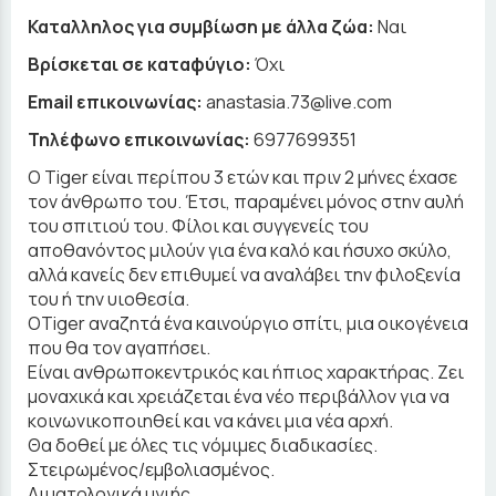
Καταλληλος για συμβίωση με άλλα ζώα:
Ναι
Βρίσκεται σε καταφύγιο:
Όχι
Email επικοινωνίας:
anastasia.73@live.com
Τηλέφωνο επικοινωνίας:
6977699351
Ο Tiger είναι περίπου 3 ετών και πριν 2 μήνες έχασε
τον άνθρωπο του. Έτσι, παραμένει μόνος στην αυλή
του σπιτιού του. Φίλοι και συγγενείς του
αποθανόντος μιλούν για ένα καλό και ήσυχο σκύλο,
αλλά κανείς δεν επιθυμεί να αναλάβει την φιλοξενία
του ή την υιοθεσία.
ΟTiger αναζητά ένα καινούργιο σπίτι, μια οικογένεια
που θα τον αγαπήσει.
Είναι ανθρωποκεντρικός και ήπιος χαρακτήρας. Ζει
μοναχικά και χρειάζεται ένα νέο περιβάλλον για να
κοινωνικοποιηθεί και να κάνει μια νέα αρχή.
Θα δοθεί με όλες τις νόμιμες διαδικασίες.
Στειρωμένος/εμβολιασμένος.
Αιματολογικά υγιής.