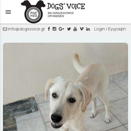
menu
info@dogsvoice.gr
Login / Εγγραφή