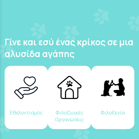
Γίνε και εσύ ένας κρίκος σε μια
αλυσίδα αγάπης
Εθελοντισμός
Φιλοζωικές
Φιλοξενία
Οργανώσεις