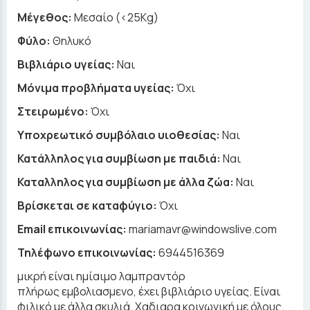
Μέγεθος:
Μεσαίο (<25Kg)
Φύλο:
Θηλυκό
Βιβλιάριο υγείας:
Ναι
Μόνιμα προβλήματα υγείας:
Όχι
Στειρωμένο:
Όχι
Υποχρεωτικό συμβόλαιο υιοθεσίας:
Ναι
Κατάλληλος για συμβίωση με παιδιά:
Ναι
Καταλληλος για συμβίωση με άλλα ζώα:
Ναι
Βρίσκεται σε καταφύγιο:
Όχι
Email επικοινωνίας:
mariamavr@windowslive.com
Τηλέφωνο επικοινωνίας:
6944516369
μικρή είναι ημίαιμο λαμπραντόρ
πλήρως εμβολιασμενο, έχει βιβλιάριο υγείας. Είναι
φιλικό με άλλα σκυλιά. Χαδιαρα κοινωνική με όλους.