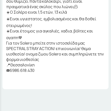
σου θυμίζει πάντα καλοκαίρι, γιατί ειναι
πραγματικά ένας σκύλος που λιώνει🫠
☀️Ο Σολέρο ειναι 1,5 ετών, 13 κιλά
☀️Ειναι υγιεστατος, εμβολιασμένος και θα δοθεί
στειρωμένος!
☀️Ειναι έτοιμος για αγκαλιές, χαδια, βόλτες και
αγαπη🤎
Για τον Solero μπείτε στην ιστοσελίδα μας
SPECTRAL STRAY ACTION/ επικοινωνία/ θεμα
υιοθεσία/ ονομα ζωου Solero και συμπληρώνετε την
φορμα υιοθεσίας
📍Θεσσαλονίκη
☎️6986.618.430