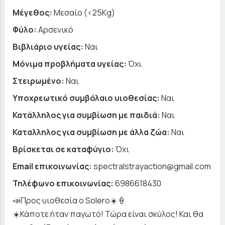
Μέγεθος:
Μεσαίο (<25Kg)
Φύλο:
Αρσενικό
Βιβλιάριο υγείας:
Ναι
Μόνιμα προβλήματα υγείας:
Όχι
Στειρωμένο:
Ναι
Υποχρεωτικό συμβόλαιο υιοθεσίας:
Ναι
Κατάλληλος για συμβίωση με παιδιά:
Ναι
Καταλληλος για συμβίωση με άλλα ζώα:
Ναι
Βρίσκεται σε καταφύγιο:
Όχι
Email επικοινωνίας:
spectralstrayaction@gmail.com
Τηλέφωνο επικοινωνίας:
6986618430
📣Προς υιοθεσία ο Solero☀️🍦
☀️Κάποτε ήταν παγωτό! Τώρα είναι σκύλος! Και θα