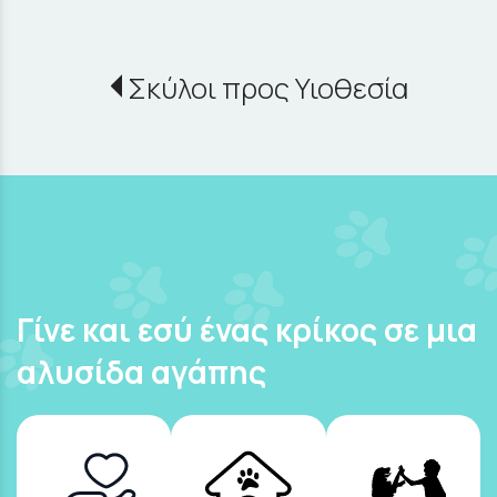
Σκύλοι προς Υιοθεσία
Γίνε και εσύ ένας κρίκος σε μια
αλυσίδα αγάπης