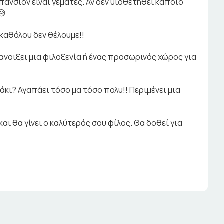
 πανσιόν είναι γεμάτες. Αν δεν υιοθετηθεί κάποιο
😥
 καθόλου δεν θέλουμε!!
ανοιξει μια φιλοξενία ή ένας προσωρινός χώρος για
τάκι? Αγαπάει τόσο μα τόσο πολυ!! Περιμένει μια
 και θα γίνει ο καλύτερός σου φίλος. Θα δοθεί για