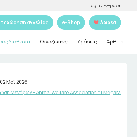
Login / Εγγραφή
αταχώρηση αγγελίας
e-Shop
Δωρεά
ρος Υιοθεσία
Φιλοζωικές
Δράσεις
Άρθρα
02 Μαΐ 2026
ωση Μεγάρων - Animal Welfare Association of Megara