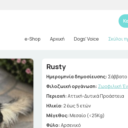
Κ
e-Shop
Αρχική
Dogs' Voice
Σκύλοι π
Rusty
Ημερομηνία δημοσίευσης:
Σάββατο 
Φιλοζωική οργάνωση:
Ζωοφιλική Έν
Περιοχή:
Αττική-Δυτικά Προάστεια
Ηλικία:
2 έως 5 ετών
Μέγεθος:
Μεσαίο (<25Kg)
Φύλο:
Αρσενικό