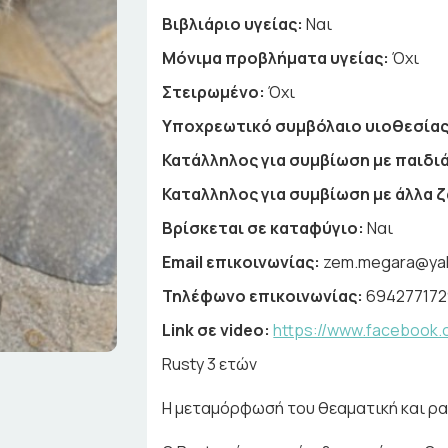
Βιβλιάριο υγείας:
Ναι
Μόνιμα προβλήματα υγείας:
Όχι
Στειρωμένο:
Όχι
Υποχρεωτικό συμβόλαιο υιοθεσίας
Κατάλληλος για συμβίωση με παιδιά
Καταλληλος για συμβίωση με άλλα 
Βρίσκεται σε καταφύγιο:
Ναι
Email επικοινωνίας:
zem.megara@ya
Τηλέφωνο επικοινωνίας:
69427717
Link σε video:
https://www.facebook.
Rusty 3 ετών
Η μεταμόρφωσή του θεαματική και ρα