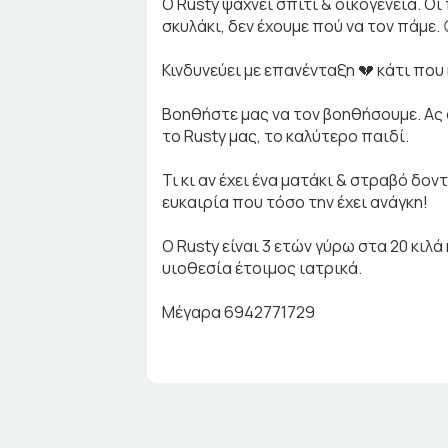
O Rusty ψάχνει σπίτι & οικογένεια. Οι
σκυλάκι, δεν έχουμε πού να τον πάμε. 
Κινδυνεύει με επανένταξη 💔 κάτι που
Βοηθήστε μας να τον βοηθήσουμε. Ας 
το Rusty μας, το καλύτερο παιδί.
Τι κι αν έχει ένα ματάκι & στραβό δον
ευκαιρία που τόσο την έχει ανάγκη!
Ο Rusty είναι 3 ετών γύρω στα 20 κιλά
υιοθεσία έτοιμος ιατρικά.
Μέγαρα 6942771729