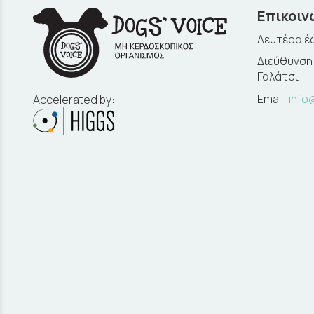
Επικοιν
Δευτέρα έω
Διεύθυνση:
Γαλάτσι
Email:
info
Accelerated by: