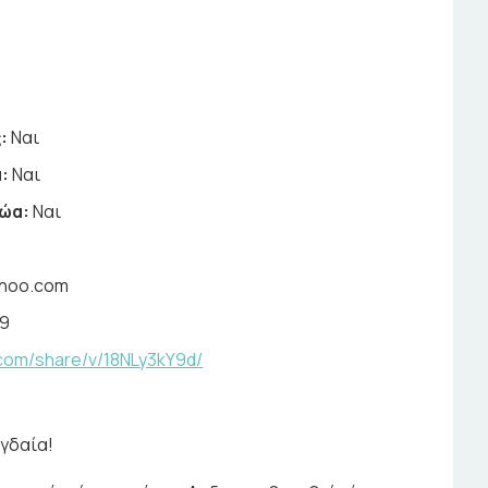
:
Ναι
:
Ναι
ζώα:
Ναι
hoo.com
29
com/share/v/18NLy3kY9d/
γδαία!