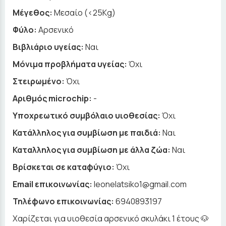
Μέγεθος:
Μεσαίο (<25Kg)
Φύλο:
Αρσενικό
Βιβλιάριο υγείας:
Ναι
Μόνιμα προβλήματα υγείας:
Όχι
Στειρωμένο:
Όχι
Αριθμός microchip:
-
Υποχρεωτικό συμβόλαιο υιοθεσίας:
Όχι
Κατάλληλος για συμβίωση με παιδιά:
Ναι
Καταλληλος για συμβίωση με άλλα ζώα:
Ναι
Βρίσκεται σε καταφύγιο:
Όχι
Email επικοινωνίας:
leonelatsiko1@gmail.com
Τηλέφωνο επικοινωνίας:
6940893197
Χαρίζεται για υιοθεσία αρσενικό σκυλάκι 1 έτους 🐶