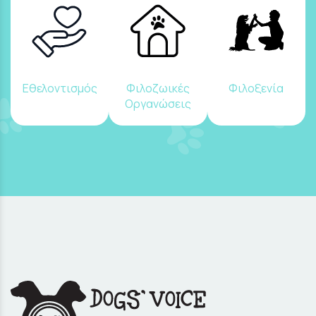
Εθελοντισμός
Φιλοζωικές
Φιλοξενία
Οργανώσεις