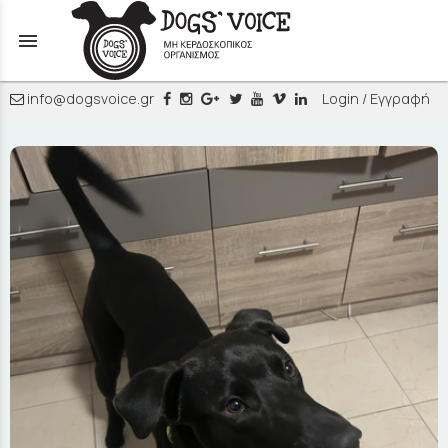
menu
info@dogsvoice.gr
Login / Εγγραφή