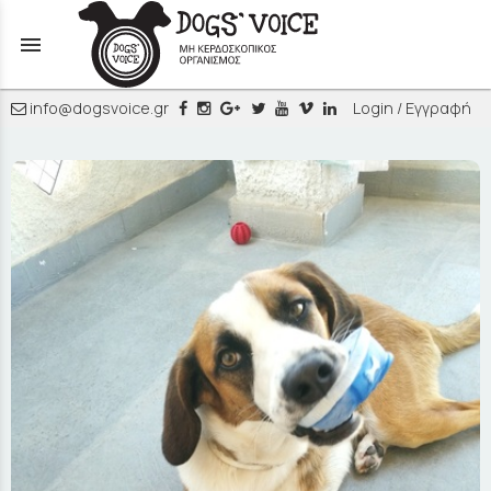
menu
info@dogsvoice.gr
Login / Εγγραφή