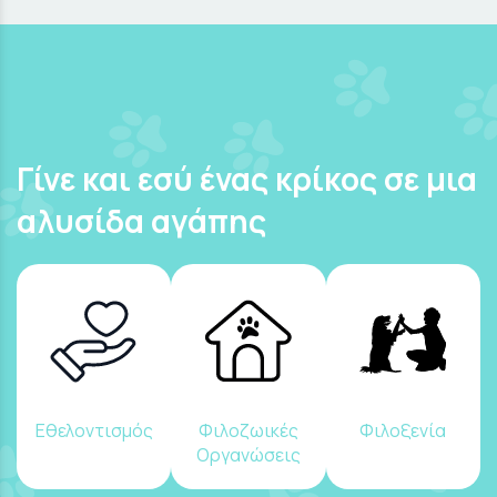
Γίνε και εσύ ένας κρίκος σε μια
αλυσίδα αγάπης
Εθελοντισμός
Φιλοζωικές
Φιλοξενία
Οργανώσεις