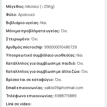
Μέγεθος:
Μεσαίο (<25Kg)
Φύλο:
Αρσενικό
Βιβλιάριο υγείας:
Ναι
Μόνιμα προβλήματα υγείας:
Όχι
Στειρωμένο:
Όχι
Αριθμός microchip:
990000010486729
Υποχρεωτικό συμβόλαιο υιοθεσίας:
Ναι
Κατάλληλος για συμβίωση με παιδιά:
Όχι
Καταλληλος για συμβίωση με άλλα ζώα:
Όχι
Βρίσκεται σε καταφύγιο:
Όχι
Email επικοινωνίας:
xalkis09@hotmail.com
Τηλέφωνο επικοινωνίας:
6988715889
Link σε video: