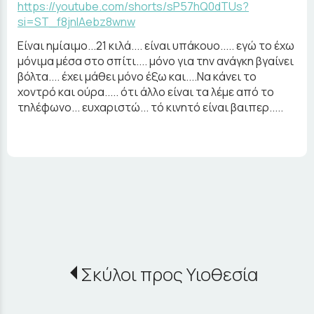
https://youtube.com/shorts/sP57hQ0dTUs?
si=ST_f8jnlAebz8wnw
Είναι ημίαιμο...21 κιλά.... είναι υπάκουο..... εγώ το έχω
μόνιμα μέσα στο σπίτι.... μόνο για την ανάγκη βγαίνει
βόλτα.... έχει μάθει μόνο έξω και....Να κάνει το
χοντρό και ούρα..... ότι άλλο είναι τα λέμε από το
τηλέφωνο... ευχαριστώ... τό κινητό είναι βαιπερ.....
Σκύλοι προς Υιοθεσία