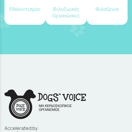
Εθελοντισμός
Φιλοζωικές
Φιλοξενία
Οργανώσεις
Accelerated by: