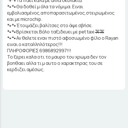
🐾🐾Τα πάει καλά με άλλα σκυλάκια.
🐾🐾Θα δοθεί μ όλα τα νόμιμα. Ειναι
εμβολιασμένος,αποπαρασιτωμένος,στειρωμένος
και με microchip.
🐾🐾Έτοιμάζει βαλίτσες στο άψε σβήσε.
🐾🐾Βρίσκεται Βόλο ταξιδευει με pet taxi 🚕🚕
🐾🐾Αν θελετε εναν πιστό αφοσιωμένο φίλο ο Rayan
ειναι ο καταλληλότερος!!!
ΠΛΗΡΟΦΟΡΙΕΣ 6986892997!!!
Το ξερει καλα οτι το μαυρο του χρωμα δεν τον
βοηθαει αλλα τι μ αυτο ο χαρακτηρας του σε
κερδιζει αμέσως.