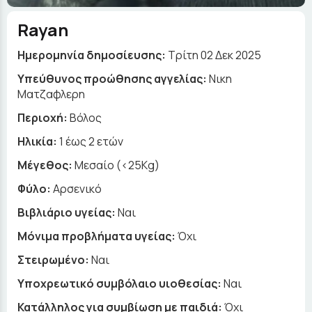
Rayan
Ημερομηνία δημοσίευσης:
Τρίτη 02 Δεκ 2025
Yπεύθυνος προώθησης αγγελίας:
Νικη
Ματζαφλερη
Περιοχή:
Βόλος
Ηλικία:
1 έως 2 ετών
Μέγεθος:
Μεσαίο (<25Kg)
Φύλο:
Αρσενικό
Βιβλιάριο υγείας:
Ναι
Μόνιμα προβλήματα υγείας:
Όχι
Στειρωμένο:
Ναι
Υποχρεωτικό συμβόλαιο υιοθεσίας:
Ναι
Κατάλληλος για συμβίωση με παιδιά:
Όχι