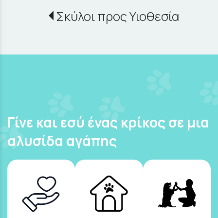
Σκύλοι προς Υιοθεσία
Γίνε και εσύ ένας κρίκος σε μια
αλυσίδα αγάπης