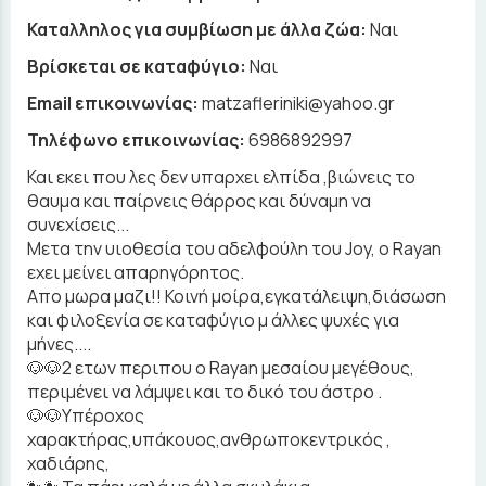
Καταλληλος για συμβίωση με άλλα ζώα:
Ναι
Βρίσκεται σε καταφύγιο:
Ναι
Email επικοινωνίας:
matzafleriniki@yahoo.gr
Τηλέφωνο επικοινωνίας:
6986892997
Και εκει που λες δεν υπαρχει ελπίδα ,βιώνεις το
θαυμα και παίρνεις θάρρος και δύναμη να
συνεχίσεις...
Μετα την υιοθεσία του αδελφούλη του Joy, o Rayan
εχει μείνει απαρηγόρητος.
Απο μωρα μαζι!! Κοινή μοίρα,εγκατάλειψη,διάσωση
και φιλοξενία σε καταφύγιο μ άλλες ψυχές για
μήνες....
🐶🐶2 ετων περιπου ο Rayan μεσαίου μεγέθους,
περιμένει να λάμψει και το δικό του άστρο .
🐶🐶Υπέροχος
χαρακτήρας,υπάκουος,ανθρωποκεντρικός ,
χαδιάρης,