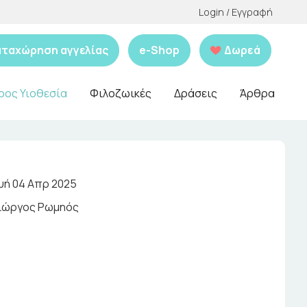
Login / Εγγραφή
αταχώρηση αγγελίας
e-Shop
Δωρεά
ρος Υιοθεσία
Φιλοζωικές
Δράσεις
Άρθρα
ή 04 Απρ 2025
ιώργος Ρωμηός