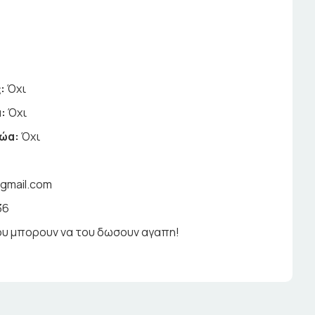
:
Όχι
:
Όχι
ζώα:
Όχι
gmail.com
36
ου μπορουν να του δωσουν αγαπη!