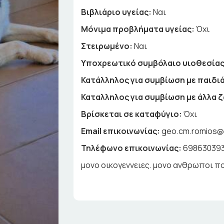
Βιβλιάριο υγείας:
Ναι
Μόνιμα προβλήματα υγείας:
Όχι
Στειρωμένο:
Ναι
Υποχρεωτικό συμβόλαιο υιοθεσίας
Κατάλληλος για συμβίωση με παιδιά
Καταλληλος για συμβίωση με άλλα 
Βρίσκεται σε καταφύγιο:
Όχι
Email επικοινωνίας:
geo.cm.romios@
Τηλέφωνο επικοινωνίας:
69863039
μονο οικογεννειες. μονο ανθρωποι π