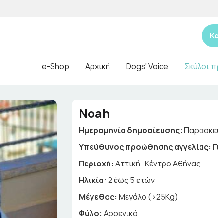
Κ
e-Shop
Αρχική
Dogs' Voice
Σκύλοι π
Noah
Ημερομηνία δημοσίευσης:
Παρασκευ
Yπεύθυνος προώθησης αγγελίας:
Γ
Περιοχή:
Αττική- Κέντρο Αθήνας
Ηλικία:
2 έως 5 ετών
Μέγεθος:
Μεγάλο (>25Kg)
Φύλο:
Αρσενικό