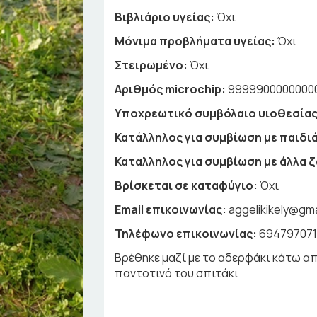
Βιβλιάριο υγείας:
Όχι
Μόνιμα προβλήματα υγείας:
Όχι
Στειρωμένο:
Όχι
Αριθμός microchip:
9999900000000
Υποχρεωτικό συμβόλαιο υιοθεσίας
Κατάλληλος για συμβίωση με παιδιά
Καταλληλος για συμβίωση με άλλα 
Βρίσκεται σε καταφύγιο:
Όχι
Email επικοινωνίας:
aggelikikely@gm
Τηλέφωνο επικοινωνίας:
694797071
Βρέθηκε μαζί με το αδερφάκι κάτω από
παντοτινό του σπιτάκι