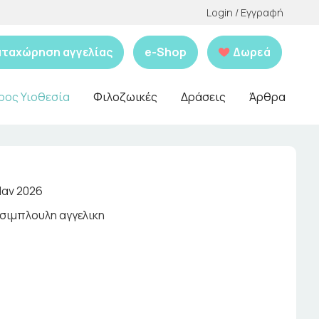
Login / Εγγραφή
αταχώρηση αγγελίας
e-Shop
Δωρεά
ρος Υιοθεσία
Φιλοζωικές
Δράσεις
Άρθρα
Ιαν 2026
σιμπλουλη αγγελικη