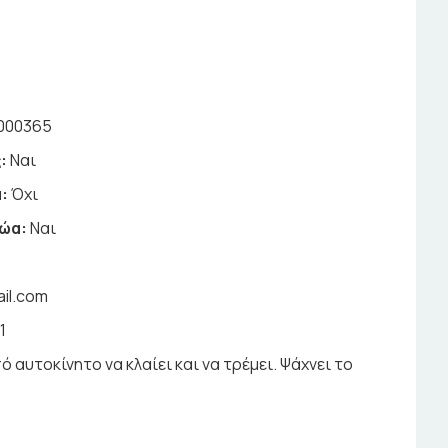
000365
:
Ναι
:
Όχι
ζώα:
Ναι
ail.com
1
 αυτοκίνητο να κλαίει και να τρέμει. Ψάχνει το