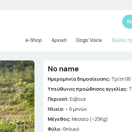
Κ
e-Shop
Αρχική
Dogs' Voice
Σκύλοι π
No name
Ημερομηνία δημοσίευσης:
Τρίτη 06 
Yπεύθυνος προώθησης αγγελίας:
Τ
Περιοχή:
Εύβοια
Ηλικία:
< 6 μηνών
Μέγεθος:
Μεσαίο (<25Kg)
Φύλο:
Θηλυκό