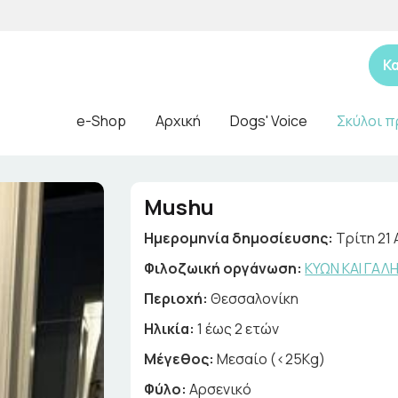
Κ
e-Shop
Αρχική
Dogs' Voice
Σκύλοι π
Mushu
Ημερομηνία δημοσίευσης:
Τρίτη 21
Φιλοζωική οργάνωση:
ΚΥΩΝ ΚΑΙ ΓΑ
Περιοχή:
Θεσσαλονίκη
Ηλικία:
1 έως 2 ετών
Μέγεθος:
Μεσαίο (<25Kg)
Φύλο:
Αρσενικό