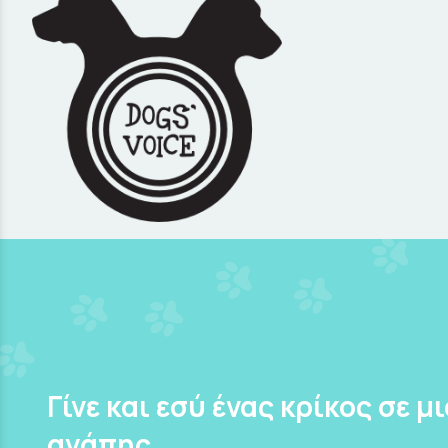
Γίνε και εσύ ένας κρίκος σε μ
αγάπης