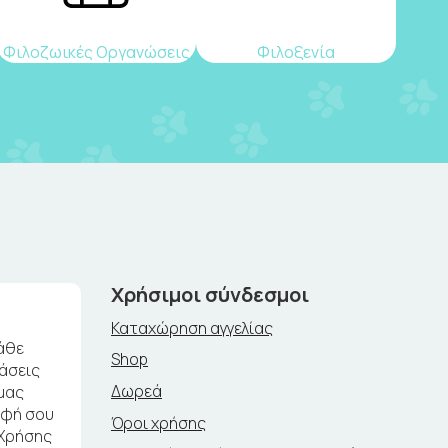
Φιλοζωικές Οργανώσεις
Φιλοξενία
Χρήσιμοι σύνδεσμοι
Καταχώρηση αγγελίας
άθε
Shop
ράσεις
Δωρεά
μας
αφή σου
Όροι χρήσης
 Χρήσης