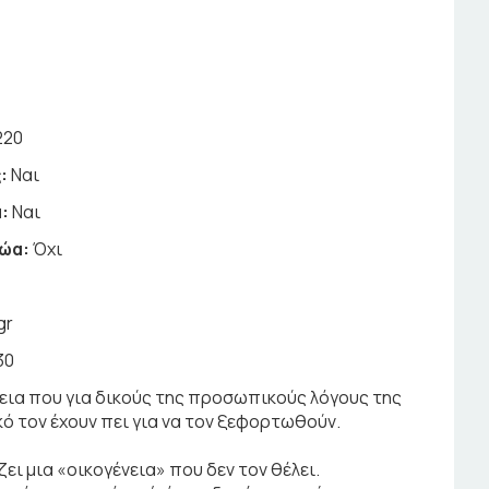
220
:
Ναι
:
Ναι
ζώα:
Όχι
gr
30
νεια που για δικούς της προσωπικούς λόγους της
κό τον έχουν πει για να τον ξεφορτωθούν.
ει μια «οικογένεια» που δεν τον θέλει.