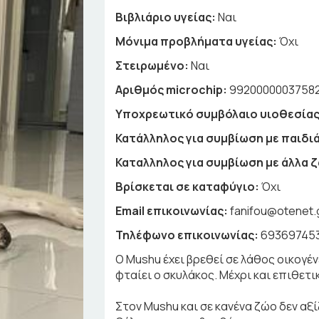
Βιβλιάριο υγείας:
Ναι
Μόνιμα προβλήματα υγείας:
Όχι
Στειρωμένο:
Ναι
Αριθμός microchip:
9920000003758
Υποχρεωτικό συμβόλαιο υιοθεσίας
Κατάλληλος για συμβίωση με παιδιά
Καταλληλος για συμβίωση με άλλα 
Βρίσκεται σε καταφύγιο:
Όχι
Email επικοινωνίας:
fanifou@otenet.
Τηλέφωνο επικοινωνίας:
69369745
Ο Mushu έχει βρεθεί σε λάθος οικογέ
φταίει ο σκυλάκος. Μέχρι και επιθετι
Στον Mushu και σε κανένα ζώο δεν αξίζ