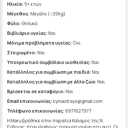
Ηλικία:
5+ ετών
Μέγεθος:
Μεγάλο (>25Kg)
Φύλο:
Θηλυκό
Βιβλιάριο υγείας:
Ναι
Μόνιμα προβλήματα υγείας:
Όχι
Στειρωμένο:
Ναι
Υποχρεωτικό συμβόλαιο υιοθεσίας:
Ναι
Κατάλληλος για συμβίωση με παιδιά:
Ναι
Καταλληλος για συμβίωση με άλλα ζώα:
Ναι
Βρίσκεται σε καταφύγιο:
Ναι
Email επικοινωνίας:
kymastrays@gmail.com
Τηλέφωνο επικοινωνίας:
6971627977
Η Maru βρέθηκε στην παραλία Κάλαμος της Ν.
Εύβοιας, ήταν ελαφρώς τραυματισμένη στο αυτί. Οι