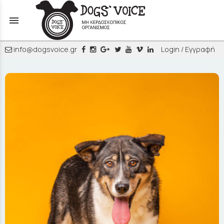
menu
info@dogsvoice.gr
Login / Εγγραφή