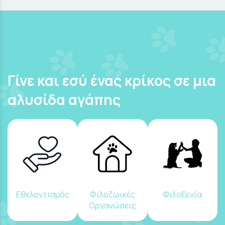
Γίνε και εσύ ένας κρίκος σε μια
αλυσίδα αγάπης
Εθελοντισμός
Φιλοζωικές
Φιλοξενία
Οργανώσεις