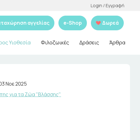
Login / Εγγραφή
αταχώρηση αγγελίας
e-Shop
Δωρεά
ρος Υιοθεσία
Φιλοζωικές
Δράσεις
Άρθρα
03 Νοε 2025
πης για τα Ζώα "Βλάσσης"