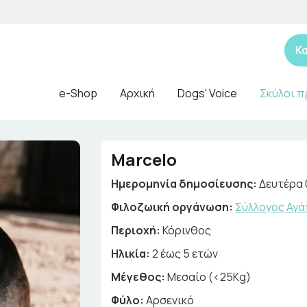
Κ
e-Shop
Αρχική
Dogs' Voice
Σκύλοι π
Marcelo
Ημερομηνία δημοσίευσης:
Δευτέρα 
Φιλοζωική οργάνωση:
Σύλλογος Αγά
Περιοχή:
Κόρινθος
Ηλικία:
2 έως 5 ετών
Μέγεθος:
Μεσαίο (<25Kg)
Φύλο:
Αρσενικό