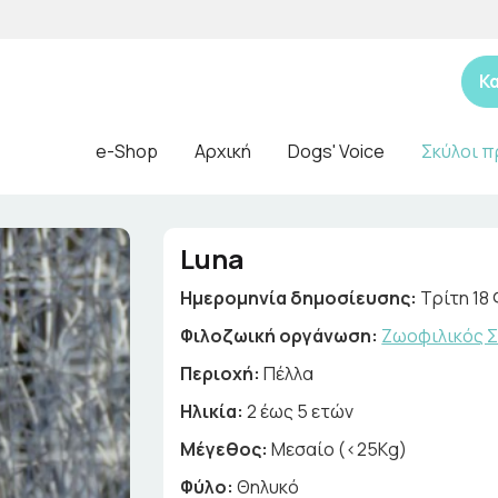
Κ
e-Shop
Αρχική
Dogs' Voice
Σκύλοι π
Luna
Ημερομηνία δημοσίευσης:
Τρίτη 18
Φιλοζωική οργάνωση:
Ζωοφιλικός Σ
Περιοχή:
Πέλλα
Ηλικία:
2 έως 5 ετών
Μέγεθος:
Μεσαίο (<25Kg)
Φύλο:
Θηλυκό