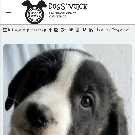
menu
info@dogsvoice.gr
Login / Εγγραφή