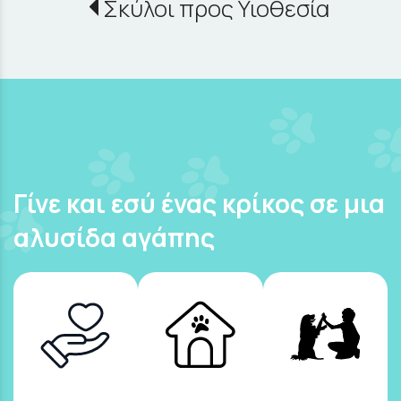
Σκύλοι προς Υιοθεσία
Γίνε και εσύ ένας κρίκος σε μια
αλυσίδα αγάπης