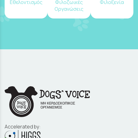
Εθελοντισμός
Φιλοζωικές
Φιλοξενία
Οργανώσεις
Accelerated by: