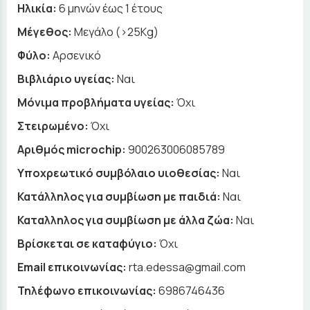
Ηλικία:
6 μηνών έως 1 έτους
Μέγεθος:
Μεγάλο (>25Kg)
Φύλο:
Αρσενικό
Βιβλιάριο υγείας:
Ναι
Μόνιμα προβλήματα υγείας:
Όχι
Στειρωμένο:
Όχι
Αριθμός microchip:
900263006085789
Υποχρεωτικό συμβόλαιο υιοθεσίας:
Ναι
Κατάλληλος για συμβίωση με παιδιά:
Ναι
Καταλληλος για συμβίωση με άλλα ζώα:
Ναι
Βρίσκεται σε καταφύγιο:
Όχι
Email επικοινωνίας:
rta.edessa@gmail.com
Τηλέφωνο επικοινωνίας:
6986746436