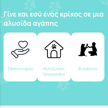
Γίνε και εσύ ένας κρίκος σε μια
αλυσίδα αγάπης
Εθελοντισμός
Φιλοζωικές
Φιλοξενία
Οργανώσεις