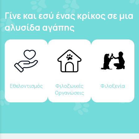
Γίνε και εσύ ένας κρίκος σε μια
αλυσίδα αγάπης
Εθελοντισμός
Φιλοζωικές
Φιλοξενία
Οργανώσεις