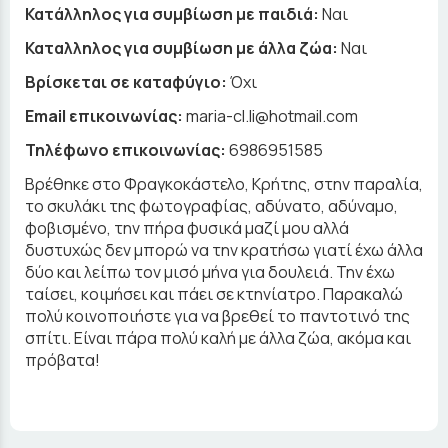
Κατάλληλος για συμβίωση με παιδιά:
Ναι
Καταλληλος για συμβίωση με άλλα ζώα:
Ναι
Βρίσκεται σε καταφύγιο:
Όχι
Email επικοινωνίας:
maria-cl.li@hotmail.com
Τηλέφωνο επικοινωνίας:
6986951585
Βρέθηκε στο Φραγκοκάστελο, Κρήτης, στην παραλία,
το σκυλάκι της φωτογραφίας, αδύνατο, αδύναμο,
φοβισμένο, την πήρα φυσικά μαζί μου αλλά
δυστυχώς δεν μπορώ να την κρατήσω γιατί έχω άλλα
δύο και λείπω τον μισό μήνα για δουλειά. Την έχω
ταίσει, κοιμήσει και πάει σε κτηνίατρο. Παρακαλώ
πολύ κοινοποιήστε για να βρεθεί το παντοτινό της
σπίτι. Είναι πάρα πολύ καλή με άλλα ζώα, ακόμα και
πρόβατα!