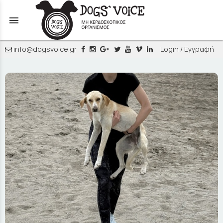
menu
info@dogsvoice.gr
Login / Εγγραφή