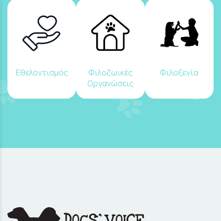
Εθελοντισμός
Φιλοζωικές
Φιλοξενία
Οργανώσεις