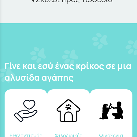
Γίνε και εσύ ένας κρίκος σε μια
αλυσίδα αγάπης
Εθελοντισμός
Φιλοζωικές
Φιλοξενία