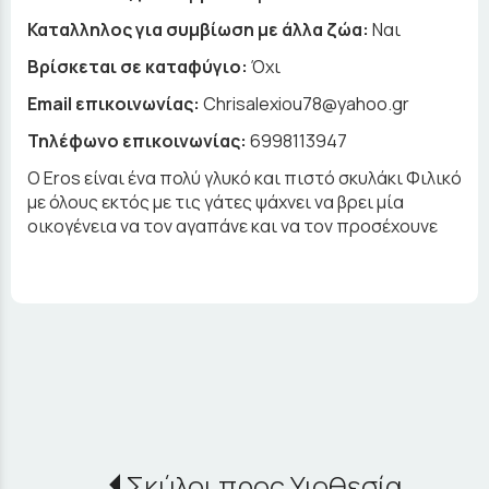
Καταλληλος για συμβίωση με άλλα ζώα:
Ναι
Βρίσκεται σε καταφύγιο:
Όχι
Email επικοινωνίας:
Chrisalexiou78@yahoo.gr
Τηλέφωνο επικοινωνίας:
6998113947
O Eros είναι ένα πολύ γλυκό και πιστό σκυλάκι Φιλικό
με όλους εκτός με τις γάτες ψάχνει να βρει μία
οικογένεια να τον αγαπάνε και να τον προσέχουνε
Σκύλοι προς Υιοθεσία