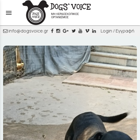
menu
info@dogsvoice.gr
Login / Εγγραφή