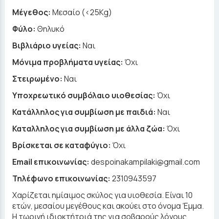
Μέγεθος:
Μεσαίο (<25Kg)
Φύλο:
Θηλυκό
Βιβλιάριο υγείας:
Ναι
Μόνιμα προβλήματα υγείας:
Όχι
Στειρωμένο:
Ναι
Υποχρεωτικό συμβόλαιο υιοθεσίας:
Όχι
Κατάλληλος για συμβίωση με παιδιά:
Ναι
Καταλληλος για συμβίωση με άλλα ζώα:
Όχι
Βρίσκεται σε καταφύγιο:
Όχι
Email επικοινωνίας:
despoinakampilaki@gmail.com
Τηλέφωνο επικοινωνίας:
2310943597
Χαρίζεται ημίαιμος σκύλος για υιοθεσία. Είναι 10
ετών, μεσαίου μεγέθους και ακούει στο όνομα Έμμα.
Η τωρινή ιδιοκτήτριά της για σοβαρούς λόγους