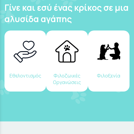
Γίνε και εσύ ένας κρίκος σε μια
αλυσίδα αγάπης
Εθελοντισμός
Φιλοζωικές
Φιλοξενία
Οργανώσεις