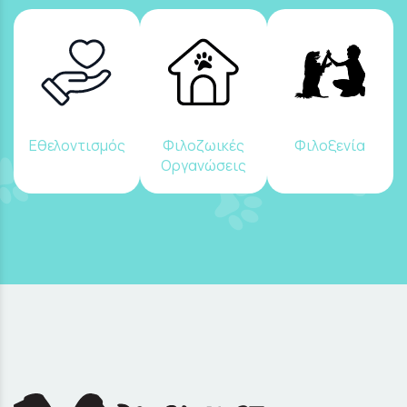
Εθελοντισμός
Φιλοζωικές
Φιλοξενία
Οργανώσεις