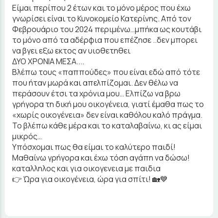
Είμαι περίπου 2 έτων και το μόνο μέρος που έχω
γνωρίσει είναι το Κυνοκομείο Κατερίνης. Από τον
Φεβρουάριο του 2024 περιμένω…μπήκα ως κουτάβι
το μόνο από τα αδέρφια που επέζησε ..δεν μπορει
να βγει εξω εκτος αν υιοθετηθει
ΔΥΟ ΧΡΟΝΙΑ ΜΕΣΑ....
Βλέπω τους «παππούδες» που είναι εδώ από τότε
που ήταν μωρά και απελπίζομαι. Δεν θέλω να
περάσουν έτσι τα χρόνια μου… Ελπίζω να βρω
γρήγορα τη δική μου οικογένεια, γιατί έμαθα πως το
«χωρίς οικογένεια» δεν είναι καθόλου καλό πράγμα.
Το βλέπω κάθε μέρα και το καταλαβαίνω, κι ας είμαι
μικρός…
Υπόσχομαι πως θα είμαι το καλύτερο παιδί!
Μαθαίνω γρήγορα και έχω τόση αγάπη να δώσω!
καταλληλος και για οικογενεια με παιδια
👉 Ώρα για οικογένεια, ώρα για σπίτι! 🏡💙