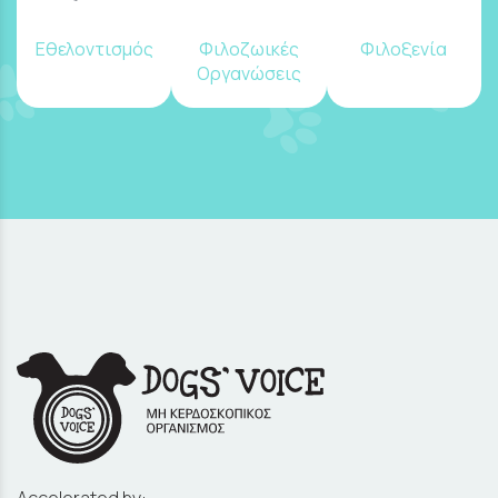
Εθελοντισμός
Φιλοζωικές
Φιλοξενία
Οργανώσεις
Accelerated by: