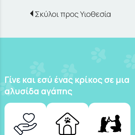
Σκύλοι προς Υιοθεσία
Γίνε και εσύ ένας κρίκος σε μια
αλυσίδα αγάπης