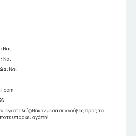
:
Ναι
:
Ναι
ζώα:
Ναι
il.com
36
που εγκαταλείφθηκαν μέσα σε κλούβες προς το
ήποτε υπάρχει αγάπη!