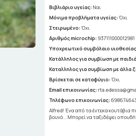
Βιβλιάριο υγείας:
Ναι
Μόνιμα προβλήματα υγείας:
Όχι
Στειρωμένο:
Όχι
Αριθμός microchip:
937111000012981
Υποχρεωτικό συμβόλαιο υιοθεσίας
Κατάλληλος για συμβίωση με παιδιά
Καταλληλος για συμβίωση με άλλα 
Βρίσκεται σε καταφύγιο:
Όχι
Email επικοινωνίας:
rta.edessa@gma
Τηλέφωνο επικοινωνίας:
69867464
Alfred! Ένα από τα έντεκα κουτάβια 
βουνό... Μπορεί να ταξιδέψει οπουδ