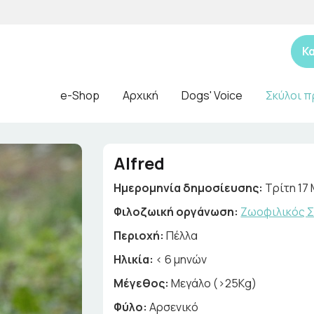
Κ
e-Shop
Αρχική
Dogs' Voice
Σκύλοι π
Alfred
Ημερομηνία δημοσίευσης:
Τρίτη 17
Φιλοζωική οργάνωση:
Ζωοφιλικός Σ
Περιοχή:
Πέλλα
Ηλικία:
< 6 μηνών
Μέγεθος:
Μεγάλο (>25Kg)
Φύλο:
Αρσενικό