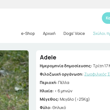
Κ
e-Shop
Αρχική
Dogs' Voice
Σκύλοι π
Adele
Ημερομηνία δημοσίευσης:
Τρίτη 17
Φιλοζωική οργάνωση:
Ζωοφιλικός Σ
Περιοχή:
Πέλλα
Ηλικία:
< 6 μηνών
Μέγεθος:
Μεγάλο (>25Kg)
Φύλο:
Θηλυκό