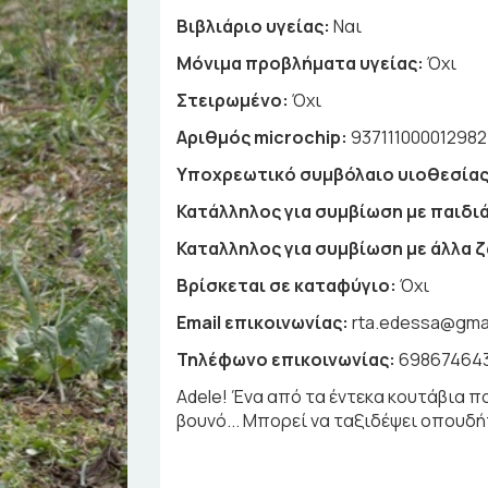
Βιβλιάριο υγείας:
Ναι
Μόνιμα προβλήματα υγείας:
Όχι
Στειρωμένο:
Όχι
Αριθμός microchip:
937111000012982
Υποχρεωτικό συμβόλαιο υιοθεσίας
Κατάλληλος για συμβίωση με παιδιά
Καταλληλος για συμβίωση με άλλα 
Βρίσκεται σε καταφύγιο:
Όχι
Email επικοινωνίας:
rta.edessa@gma
Τηλέφωνο επικοινωνίας:
69867464
Adele! Ένα από τα έντεκα κουτάβια π
βουνό... Μπορεί να ταξιδέψει οπουδ