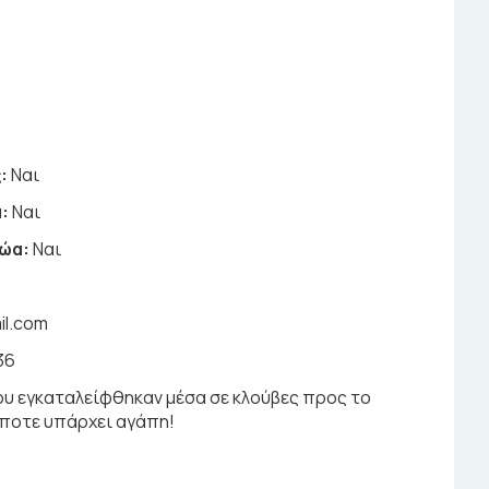
:
Ναι
:
Ναι
ζώα:
Ναι
il.com
36
ου εγκαταλείφθηκαν μέσα σε κλούβες προς το
ήποτε υπάρχει αγάπη!