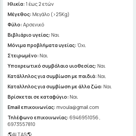
Ηλικία:
1 έως 2 ετών
Μέγεθος:
Μεγάλο (>25Kg)
Φύλο:
Αρσενικό
Βιβλιάριο υγείας:
Ναι
Μόνιμα προβλήματα υγείας:
Όχι
Στειρωμένο:
Ναι
Υποχρεωτικό συμβόλαιο υιοθεσίας:
Ναι
Κατάλληλος για συμβίωση με παιδιά:
Ναι
Καταλληλος για συμβίωση με άλλα ζώα:
Ναι
Βρίσκεται σε καταφύγιο:
Ναι
Email επικοινωνίας:
mvoula@gmail.com
Τηλέφωνο επικοινωνίας:
6946951056 ,
6973557810
🌎ALTAS🌎