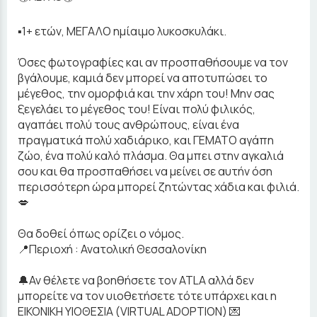
▪️1+ ετών, ΜΕΓΑΛΟ ημίαιμο λυκοσκυλάκι.
Όσες φωτογραφίες και αν προσπαθήσουμε να τον
βγάλουμε, καμιά δεν μπορεί να αποτυπώσει το
μέγεθος, την ομορφιά και την χάρη του! Μην σας
ξεγελάει το μέγεθος του! Είναι πολύ φιλικός,
αγαπάει πολύ τους ανθρώπους, είναι ένα
πραγματικά πολύ χαδιάρικο, και ΓΕΜΑΤΟ αγάπη
ζώο, ένα πολύ καλό πλάσμα. Θα μπει στην αγκαλιά
σου και θα προσπαθήσει να μείνει σε αυτήν όση
περισσότερη ώρα μπορεί ζητώντας χάδια και φιλιά.
💋
Θα δοθεί όπως ορίζει ο νόμος.
📍Περιοχή : Ανατολική Θεσσαλονίκη
🔔Αν θέλετε να βοηθήσετε τον ATLA αλλά δεν
μπορείτε να τον υιοθετήσετε τότε υπάρχει και η
ΕΙΚΟΝΙΚΗ ΥΙΟΘΕΣΙΑ (VIRTUAL ADOPTION) 💌