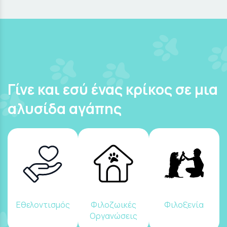
Γίνε και εσύ ένας κρίκος σε μια
αλυσίδα αγάπης
Εθελοντισμός
Φιλοζωικές
Φιλοξενία
Οργανώσεις