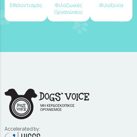
Εθελοντισμός
Φιλοζωικές
Φιλοξενία
Οργανώσεις
Accelerated by: