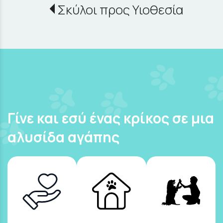
Σκύλοι προς Υιοθεσία
Γίνε και εσύ ένας κρίκος σε μια
αλυσίδα αγάπης