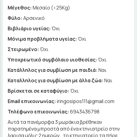
Μέγεθος:
Μεσαίο (<25Kg)
Φύλο:
Αρσενικό
Βιβλιάριο υγείας:
Όχι
Μόνιμα προβλήματα υγείας:
Όχι
Στειρωμένο:
Όχι
Υποχρεωτικό συμβόλαιο υιοθεσίας:
Όχι
Κατάλληλος για συμβίωση με παιδιά:
Ναι
Καταλληλος για συμβίωση με άλλα ζώα:
Ναι
Βρίσκεται σε καταφύγιο:
Όχι
Email επικοινωνίας:
iringosipos111@gmail.com
Τηλέφωνο επικοινωνίας:
6943436798
Αυτά τα πανέμορφα 3 μωράκια βρέθηκαν
παρατημένα μπροστά από ένα κτηνιατρείο στην
λαρισα μόλις 2 ημερών.. το κτηνιατρείο τα πήρε