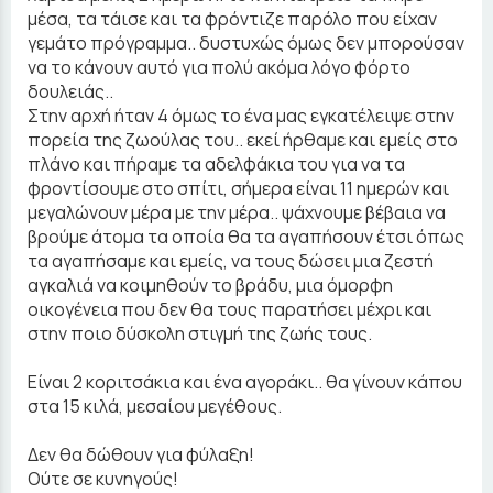
μέσα, τα τάισε και τα φρόντιζε παρόλο που είχαν
γεμάτο πρόγραμμα.. δυστυχώς όμως δεν μπορούσαν
να το κάνουν αυτό για πολύ ακόμα λόγο φόρτο
δουλειάς..
Στην αρχή ήταν 4 όμως το ένα μας εγκατέλειψε στην
πορεία της ζωούλας του.. εκεί ήρθαμε και εμείς στο
πλάνο και πήραμε τα αδελφάκια του για να τα
φροντίσουμε στο σπίτι, σήμερα είναι 11 ημερών και
μεγαλώνουν μέρα με την μέρα.. ψάχνουμε βέβαια να
βρούμε άτομα τα οποία θα τα αγαπήσουν έτσι όπως
τα αγαπήσαμε και εμείς, να τους δώσει μια ζεστή
αγκαλιά να κοιμηθούν το βράδυ, μια όμορφη
οικογένεια που δεν θα τους παρατήσει μέχρι και
στην ποιο δύσκολη στιγμή της ζωής τους.
Είναι 2 κοριτσάκια και ένα αγοράκι.. θα γίνουν κάπου
στα 15 κιλά, μεσαίου μεγέθους.
Δεν θα δώθουν για φύλαξη!
Ούτε σε κυνηγούς!