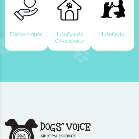
Εθελοντισμός
Φιλοζωικές
Φιλοξενία
Οργανώσεις