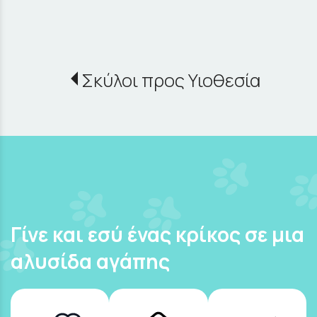
Σκύλοι προς Υιοθεσία
Γίνε και εσύ ένας κρίκος σε μια
αλυσίδα αγάπης