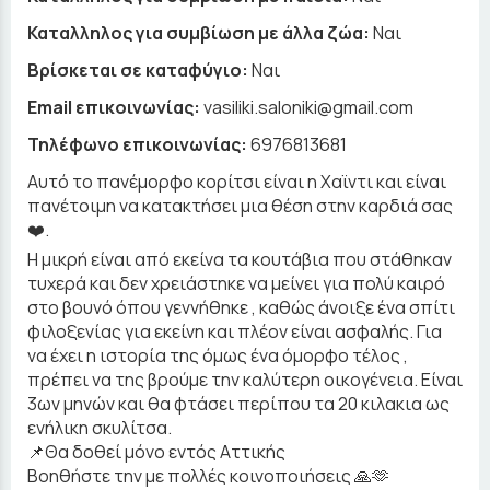
Καταλληλος για συμβίωση με άλλα ζώα:
Ναι
Βρίσκεται σε καταφύγιο:
Ναι
Email επικοινωνίας:
vasiliki.saloniki@gmail.com
Τηλέφωνο επικοινωνίας:
6976813681
Αυτό το πανέμορφο κορίτσι είναι η Χαϊντι και είναι
πανέτοιμη να κατακτήσει μια θέση στην καρδιά σας
❤️.
Η μικρή είναι από εκείνα τα κουτάβια που στάθηκαν
τυχερά και δεν χρειάστηκε να μείνει για πολύ καιρό
στο βουνό όπου γεννήθηκε , καθώς άνοιξε ένα σπίτι
φιλοξενίας για εκείνη και πλέον είναι ασφαλής. Για
να έχει η ιστορία της όμως ένα όμορφο τέλος ,
πρέπει να της βρούμε την καλύτερη οικογένεια. Είναι
3ων μηνών και θα φτάσει περίπου τα 20 κιλακια ως
ενήλικη σκυλίτσα.
📌Θα δοθεί μόνο εντός Αττικής
Βοηθήστε την με πολλές κοινοποιήσεις 🙏🫶