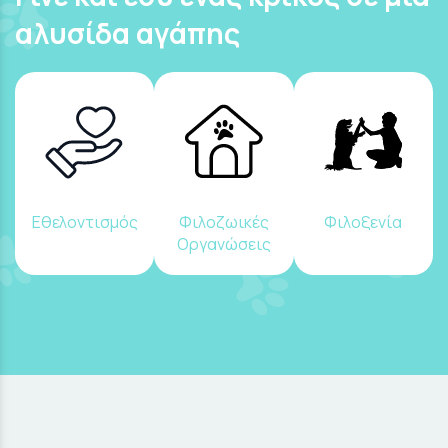
αλυσίδα αγάπης
Εθελοντισμός
Φιλοζωικές
Φιλοξενία
Οργανώσεις