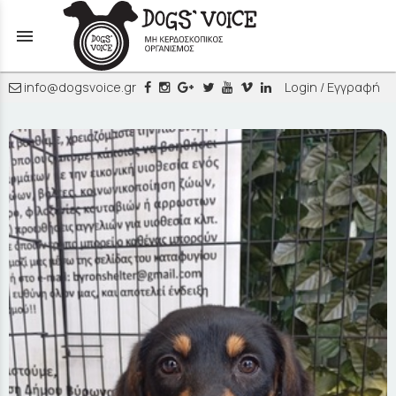
menu
info@dogsvoice.gr
Login / Εγγραφή