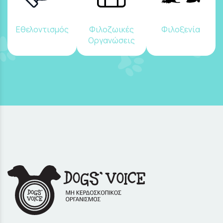
Εθελοντισμός
Φιλοζωικές
Φιλοξενία
Οργανώσεις