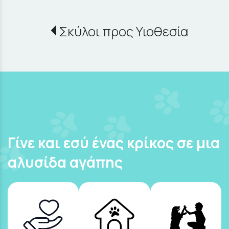
Σκύλοι προς Υιοθεσία
Γίνε και εσύ ένας κρίκος σε μια
αλυσίδα αγάπης