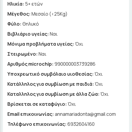
Ηλικία:
5+ ετών
Μέγεθος:
Μεσαίο (<25Kg)
Φύλο:
Θηλυκό
Βιβλιάριο υγείας:
Ναι
Μόνιμα προβλήματα υγείας:
Όχι
Στειρωμένο:
Ναι
Αριθμός microchip:
990000003739286
Υποχρεωτικό συμβόλαιο υιοθεσίας:
Όχι
Κατάλληλος για συμβίωση με παιδιά:
Όχι
Καταλληλος για συμβίωση με άλλα ζώα:
Όχι
Βρίσκεται σε καταφύγιο:
Όχι
Email επικοινωνίας:
annamariadonta@gmail.com
Τηλέφωνο επικοινωνίας:
6932604160