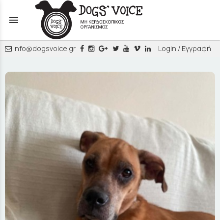
menu
info@dogsvoice.gr
Login / Εγγραφή