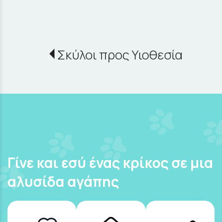
Σκύλοι προς Υιοθεσία
Γίνε και εσύ ένας κρίκος σε μια
αλυσίδα αγάπης