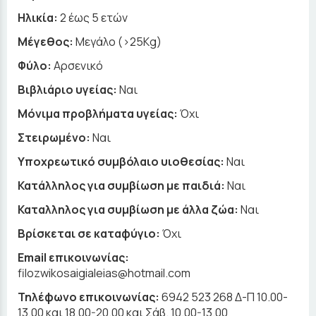
Ηλικία:
2 έως 5 ετών
Μέγεθος:
Μεγάλο (>25Kg)
Φύλο:
Αρσενικό
Βιβλιάριο υγείας:
Ναι
Μόνιμα προβλήματα υγείας:
Όχι
Στειρωμένο:
Ναι
Υποχρεωτικό συμβόλαιο υιοθεσίας:
Ναι
Κατάλληλος για συμβίωση με παιδιά:
Ναι
Καταλληλος για συμβίωση με άλλα ζώα:
Ναι
Βρίσκεται σε καταφύγιο:
Όχι
Email επικοινωνίας:
filozwikosaigialeias@hotmail.com
Τηλέφωνο επικοινωνίας:
6942 523 268 Δ-Π 10.00-
13.00 και 18.00-20.00 και Σάβ. 10.00-13.00