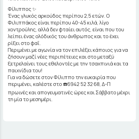
Φίλιππος ✨
Ένας γλυκός αρκούδος περίπου 2,5 ετών. Ο
Φιλιππάκος είναι περίπου 40-45 κιλά, λίγο
χοντρούλης, αλλά δεν φταίει αυτός, είναι που του
λείπει ένας ολόδικός του άνθρωπος και το έχει
ρίξει στο φαΐ.
Περιμένει με αγωνία να τον επιλέξει κάποιος για να
ζήσουν μαζί νέες περιπέτειες και στο μεταξύ
ξετρελαίνει τους εθελοντές με την τσαχπινιά και τα
παιχνίδια του!
Για να δώσετε στον Φίλιππο την ευκαιρία που
περιμένει, καλέστε στο ☎️6942 52 32 68, Δ-Π
πρωινές και απογευματινές ώρες και Σάββατο μέχρι
τη μία το μεσημέρι.