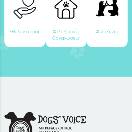
Εθελοντισμός
Φιλοζωικές
Φιλοξενία
Οργανώσεις