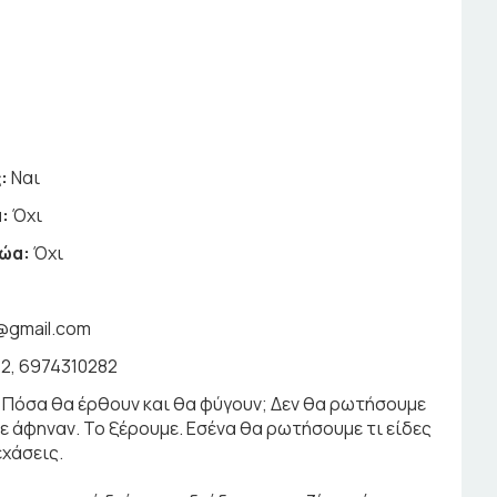
:
Ναι
:
Όχι
ζώα:
Όχι
@gmail.com
2, 6974310282
; Πόσα θα έρθουν και θα φύγουν; Δεν θα ρωτήσουμε
σε άφηναν. Το ξέρουμε. Εσένα θα ρωτήσουμε τι είδες
εχάσεις.