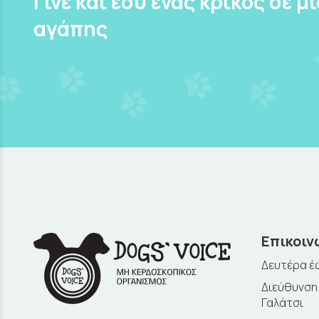
Γίνε και εσύ ένας κρίκος σε μ
αγάπης
Επικοιν
Δευτέρα έω
Διεύθυνση:
Γαλάτσι