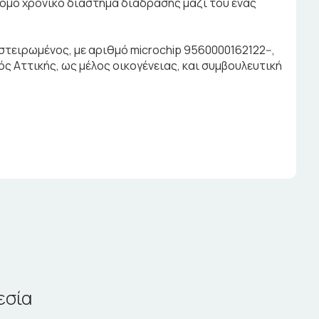
τομο χρονικό διάστημα διάδρασης μαζί του ένας
τειρωμένος, με αριθμό microchip 9560000162122--,
τός Αττικής, ως μέλος οικογένειας, και συμβουλευτική
εσία