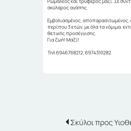
Ρωμαλέος και τρυφερός μαζί. Σε σύν
σκύλαρος αγάπης.
Εμβολιασμένος, αποπαρασιτωμένος, σ
περίπου 3 ετών, με όλα τα νόμιμα, εν
θετικής προσέγγισης.
Για ζωή! Μαζί!
Τηλ 6946768212, 6974310282.
Σκύλοι προς Υιοθ