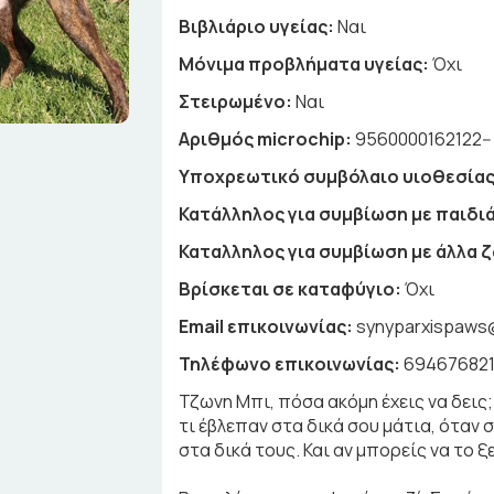
Βιβλιάριο υγείας:
Ναι
Μόνιμα προβλήματα υγείας:
Όχι
Στειρωμένο:
Ναι
Αριθμός microchip:
9560000162122--
Υποχρεωτικό συμβόλαιο υιοθεσίας
Κατάλληλος για συμβίωση με παιδιά
Καταλληλος για συμβίωση με άλλα 
Βρίσκεται σε καταφύγιο:
Όχι
Email επικοινωνίας:
synyparxispaws
Τηλέφωνο επικοινωνίας:
694676821
Τζωνη Μπι, πόσα ακόμη έχεις να δεις
τι έβλεπαν στα δικά σου μάτια, όταν 
στα δικά τους. Και αν μπορείς να το ξ