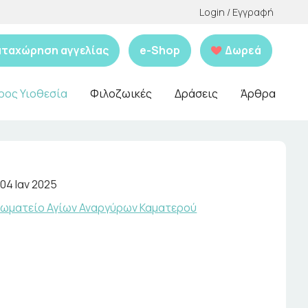
Login / Εγγραφή
αταχώρηση αγγελίας
e-Shop
Δωρεά
ρος Υιοθεσία
Φιλοζωικές
Δράσεις
Άρθρα
04 Ιαν 2025
ωματείο Αγίων Αναργύρων Καματερού