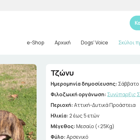
Κ
e-Shop
Αρχική
Dogs' Voice
Σκύλοι π
Τζώνυ
Ημερομηνία δημοσίευσης:
Σάββατο 
Φιλοζωική οργάνωση:
Συνύπαρξις Σ
Περιοχή:
Αττική-Δυτικά Προάστεια
Ηλικία:
2 έως 5 ετών
Μέγεθος:
Μεσαίο (<25Kg)
Φύλο:
Αρσενικό