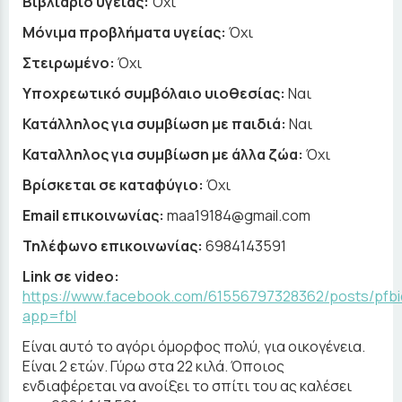
Βιβλιάριο υγείας:
Όχι
Μόνιμα προβλήματα υγείας:
Όχι
Στειρωμένο:
Όχι
Υποχρεωτικό συμβόλαιο υιοθεσίας:
Ναι
Κατάλληλος για συμβίωση με παιδιά:
Ναι
Καταλληλος για συμβίωση με άλλα ζώα:
Όχι
Βρίσκεται σε καταφύγιο:
Όχι
Email επικοινωνίας:
maa19184@gmail.com
Τηλέφωνο επικοινωνίας:
6984143591
Link σε video:
https://www.facebook.com/61556797328362/posts/pf
app=fbl
Είναι αυτό το αγόρι όμορφος πολύ, για οικογένεια.
Είναι 2 ετών. Γύρω στα 22 κιλά. Όποιος
ενδιαφέρεται να ανοίξει το σπίτι του ας καλέσει