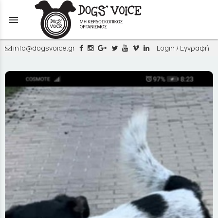
menu
info@dogsvoice.gr
Login / Εγγραφή