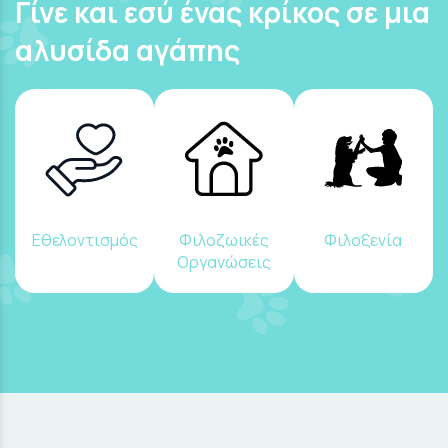
Γίνε και εσύ ένας κρίκος σε μια
αλυσίδα αγάπης
Εθελοντισμός
Φιλοζωικές
Φιλοξενία
Οργανώσεις