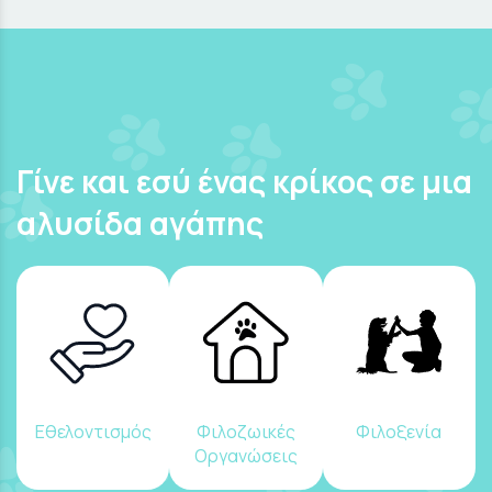
Γίνε και εσύ ένας κρίκος σε μια
αλυσίδα αγάπης
Εθελοντισμός
Φιλοζωικές
Φιλοξενία
Οργανώσεις