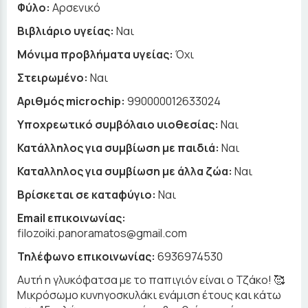
Φύλο:
Αρσενικό
Βιβλιάριο υγείας:
Ναι
Μόνιμα προβλήματα υγείας:
Όχι
Στειρωμένο:
Ναι
Αριθμός microchip:
990000012633024
Υποχρεωτικό συμβόλαιο υιοθεσίας:
Ναι
Κατάλληλος για συμβίωση με παιδιά:
Ναι
Καταλληλος για συμβίωση με άλλα ζώα:
Ναι
Βρίσκεται σε καταφύγιο:
Ναι
Email επικοινωνίας:
filozoiki.panoramatos@gmail.com
Τηλέφωνο επικοινωνίας:
6936974530
Αυτή η γλυκόφατσα με το παπιγιόν είναι ο Τζάκο! 🥰
Μικρόσωμο κυνηγοσκυλάκι ενάμιση έτους και κάτω