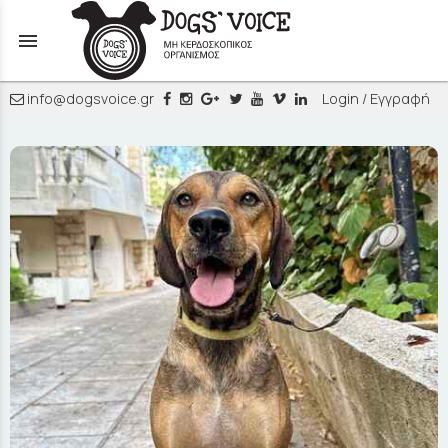
menu
info@dogsvoice.gr
Login / Εγγραφή