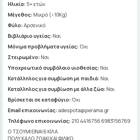
Ηλικία:
5+ ετών
Μέγεθος:
Μικρό (<10Kg)
Φύλο:
Αρσενικό
Βιβλιάριο υγείας:
Ναι
Μόνιμα προβλήματα υγείας:
Όχι
Στειρωμένο:
Ναι
Υποχρεωτικό συμβόλαιο υιοθεσίας:
Ναι
Κατάλληλος για συμβίωση με παιδιά:
Ναι
Καταλληλος για συμβίωση με άλλα ζώα:
Ναι
Βρίσκεται σε καταφύγιο:
Όχι
Email επικοινωνίας:
adespota@perama.gr
Τηλέφωνο επικοινωνίας:
210 4416756 6983156769
Ο ΤΣΟΥΜΙ ΕΙΝΑΙ 6 ΚΙΛΑ
ΠΟΛΥ ΚΑΛΟ ΖΩΑΚΙ ΚΑΙ ΦΙΛΙΚΟ