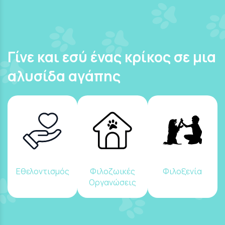
Γίνε και εσύ ένας κρίκος σε μια
αλυσίδα αγάπης
Εθελοντισμός
Φιλοζωικές
Φιλοξενία
Οργανώσεις