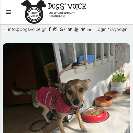
menu
info@dogsvoice.gr
Login / Εγγραφή