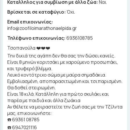
Καταλληλος για συμβίωση με άλλα ζώα:
Ναι
Βρίσκεται σε καταφύγιο:
Όχι
Email επικοινωνίας:
info@zoofiloimarathonaelpida.gr
Τηλέφωνο επικοινωνίας:
6936108785
Τσοπανούλα ❤️❤️❤️
Την δικιά της αγάπη δεν θα σας την δώσει κανείς.
Είναι 8 μηνών κοριτσάκι με χαρούμενο προσωπάκι,
και τρυφερό βλέμμα.
Λευκό κοντότριχο σώμα με μαύρα σημαδάκια.
Εμβολιασμένη, αποπαρασιτωμένη και τσιπαρισμένη.
Θα δοθεί στειρωμένη.
Είναι 18 κιλά. Κατάλληλη για πρώτο σκυλάκι και
παρέα με παιδιά και άλλα ζωάκια
Αν θέλετε να μοιραστείτε την ζωή σας με την Τζίλντα
μας, επικοινωνήστε:
☎️ 69361 08785
☎️ 6947021116