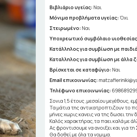
Βιβλιάριο υγείας:
Ναι
Μόνιμα προβλήματα υγείας:
Όχι
Στειρωμένο:
Ναι
Υποχρεωτικό συμβόλαιο υιοθεσίας
Κατάλληλος για συμβίωση με παιδιά
Καταλληλος για συμβίωση με άλλα 
Βρίσκεται σε καταφύγιο:
Ναι
Email επικοινωνίας:
matzafleriniki@y
Τηλέφωνο επικοινωνίας:
69868929
Σονια 1,5 έτους ,μεσαίου μεγέθους, 
Τα μάτια της αντικατροπτιζουν το π
μήνες χωρις κανεις να της δωσει την
Καλός χαρακτήρας,τα παει καλά με άλ
Ας φροντισουμε να ανοιξει και για τη
Θα δοθεί με όλα τα νομιμα.