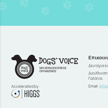
Επικοιν
Δευτέρα έω
Διεύθυνση:
Γαλάτσι
Email:
info
Accelerated by: