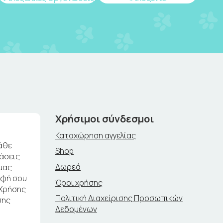
Χρήσιμοι σύνδεσμοι
Καταχώρηση αγγελίας
άθε
Shop
ράσεις
Δωρεά
μας
αφή σου
Όροι χρήσης
 Χρήσης
Πολιτική Διαχείρισης Προσωπικών
σης
Δεδομένων