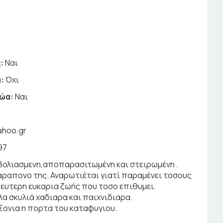
:
Ναι
:
Όχι
ζώα:
Ναι
ahoo.gr
97
εμβολιασμενη,αποπαρασιτωμένη και στειρωμένη .
αραπονο της. Αναρωτιέται γιατί παραμένει τοσους
 δευτερη ευκαρια ζωής που τοσο επιθυμει.
λα σκυλιά χαδιαρα και παιχνιδιαρα.
 Σονια η πορτα του καταφυγιου.