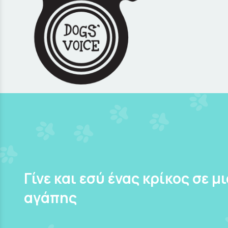
Γίνε και εσύ ένας κρίκος σε μ
αγάπης