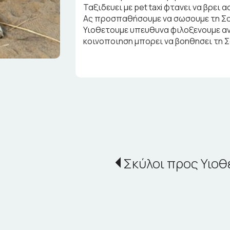
Ταξιδευει με pet taxi φτανει να βρει 
Ας προσπαθήσουμε να σωσουμε τη Σο
Υιοθετουμε υπευθυνα φιλοξενουμε αν
κοινοποιηση μπορει να βοηθησει τη Σ
Σκύλοι προς Υιοθ