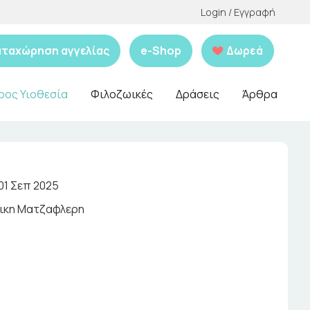
Login / Εγγραφή
αταχώρηση αγγελίας
e-Shop
Δωρεά
ρος Υιοθεσία
Φιλοζωικές
Δράσεις
Άρθρα
01 Σεπ 2025
ικη Ματζαφλερη