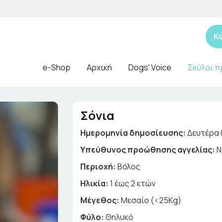
Κ
e-Shop
Αρχική
Dogs' Voice
Σκύλοι π
Σόνια
Ημερομηνία δημοσίευσης:
Δευτέρα 
Yπεύθυνος προώθησης αγγελίας:
Ν
Περιοχή:
Βόλος
Ηλικία:
1 έως 2 ετών
Μέγεθος:
Μεσαίο (<25Kg)
Φύλο:
Θηλυκό