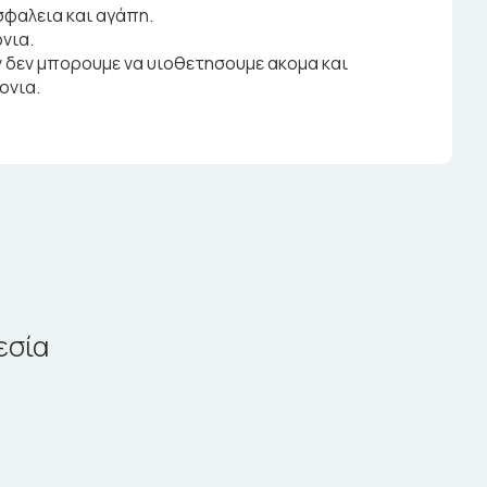
ασφαλεια και αγάπη.
νια.
 δεν μπορουμε να υιοθετησουμε ακομα και
ονια.
εσία