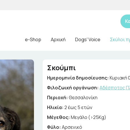
Κ
e-Shop
Αρχική
Dogs' Voice
Σκύλοι π
Σκούμπι
Ημερομηνία δημοσίευσης:
Κυριακή 
Φιλοζωική οργάνωση:
Αδέσποτος Πλ
Περιοχή:
Θεσσαλονίκη
Ηλικία:
2 έως 5 ετών
Μέγεθος:
Μεγάλο (>25Kg)
Φύλο:
Αρσενικό