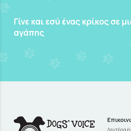
Γίνε και εσύ ένας κρίκος σε μ
αγάπης
Επικοιν
Δευτέρα έω