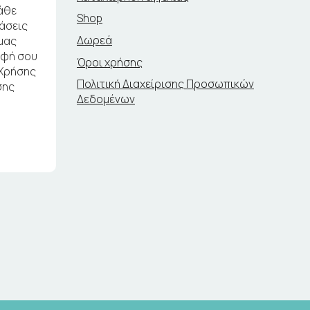
άθε
Shop
ράσεις
Δωρεά
μας
αφή σου
Όροι χρήσης
 Χρήσης
Πολιτική Διαχείρισης Προσωπικών
σης
Δεδομένων