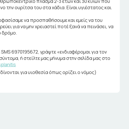
ανθρωποκεντρικό πλάσμα 2-3 ετών και 30 κιλών που
νο την ουρίτσα του στα χάδια. Είναι υγιέστατος και
ποφασίσαμε να προσπαθήσουμε και εμείς να του
ρεύει για να μην χρειαστεί ποτέ ξανά να πεινάσει, να
ο δρόμο.
ε SMS 6970195672, γράψτε «ενδιαφέρομαι για τον
ύντομα, ή στείλτε μας μήνυμα στην σελίδα μας στο
lanitis
δίνονται για υιοθεσία όπως ορίζει ο νόμος)