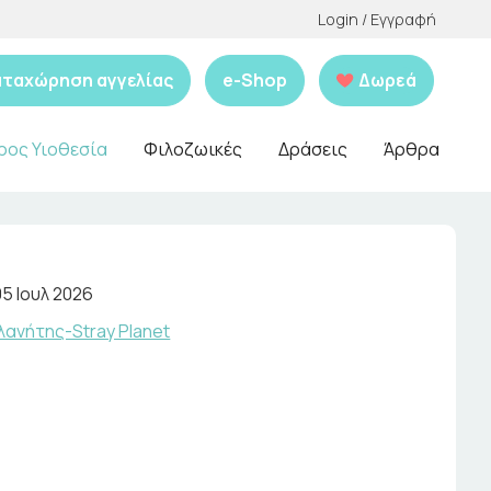
Login / Εγγραφή
αταχώρηση αγγελίας
e-Shop
Δωρεά
ρος Υιοθεσία
Φιλοζωικές
Δράσεις
Άρθρα
05 Ιουλ 2026
ανήτης-Stray Planet