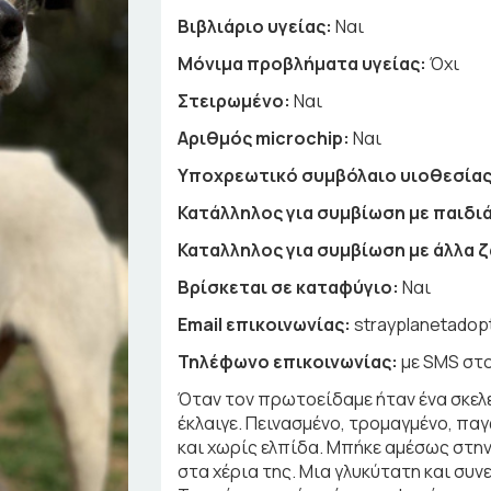
Βιβλιάριο υγείας:
Ναι
Μόνιμα προβλήματα υγείας:
Όχι
Στειρωμένο:
Ναι
Αριθμός microchip:
Ναι
Υποχρεωτικό συμβόλαιο υιοθεσίας
Κατάλληλος για συμβίωση με παιδιά
Καταλληλος για συμβίωση με άλλα 
Βρίσκεται σε καταφύγιο:
Ναι
Email επικοινωνίας:
strayplanetado
Τηλέφωνο επικοινωνίας:
με SMS στ
Όταν τον πρωτοείδαμε ήταν ένα σκελ
έκλαιγε. Πεινασμένο, τρομαγμένο, π
και χωρίς ελπίδα. Μπήκε αμέσως στην
στα χέρια της. Μια γλυκύτατη και συ