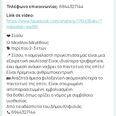
Τηλέφωνο επικοινωνίας:
6944327144
Link σε video:
https://www.facebook.com/share/p/17KHj36xkv/?
mibextid=wwXIfr
❤️ Σίσσυ
🐶 Μεγάλου Μεγέθους
🐕 περίπου 2-3 ετών
📍 Σίσσυ, η χαμογελαστή πριγκίπισσα μας είναι μια
εξαιρετική σκυλίτσα! Είναι ιδιαίτερα τρυφερή και
έχει άμεση ανάγκη να βρει το παντοτινό της σπίτι!
Είναι ήρεμη και ανθρωποκεντρική.
🏡 Αναζητά άμεσα φιλοξενία ή ακόμα καλύτερα το
παντοτινό της σπίτι. Είναι στειρωμένη,
αποπαρασιτωμένη, εμβολιασμένη.
Θα δοθεί όπως ορίζει ο νόμος με συμβόλαιο
υιοθεσίας.
Από τα αδέσποτα του Δήμου Κηφισιάς.
📞 6944327144