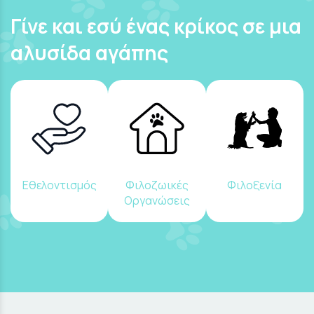
Γίνε και εσύ ένας κρίκος σε μια
αλυσίδα αγάπης
Εθελοντισμός
Φιλοζωικές
Φιλοξενία
Οργανώσεις