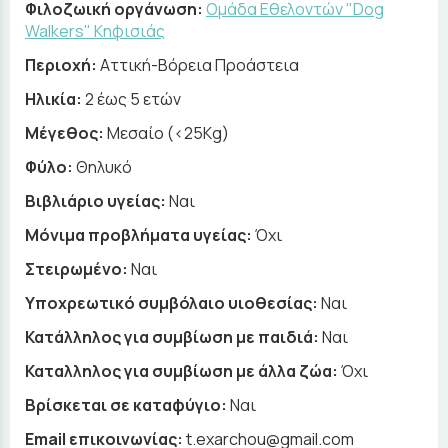
Φιλοζωική οργάνωση:
Ομάδα Εθελοντών "Dog
Walkers" Κηφισιάς
Περιοχή:
Αττική-Βόρεια Προάστεια
Ηλικία:
2 έως 5 ετών
Μέγεθος:
Μεσαίο (<25Kg)
Φύλο:
Θηλυκό
Βιβλιάριο υγείας:
Ναι
Μόνιμα προβλήματα υγείας:
Όχι
Στειρωμένο:
Ναι
Υποχρεωτικό συμβόλαιο υιοθεσίας:
Ναι
Κατάλληλος για συμβίωση με παιδιά:
Ναι
Καταλληλος για συμβίωση με άλλα ζώα:
Όχι
Βρίσκεται σε καταφύγιο:
Ναι
Email επικοινωνίας:
t.exarchou@gmail.com