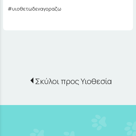
#υιοθετωδεναγοραζω
Σκύλοι προς Υιοθεσία