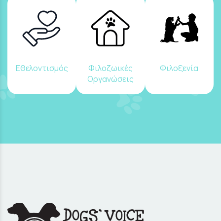
Εθελοντισμός
Φιλοζωικές
Φιλοξενία
Οργανώσεις