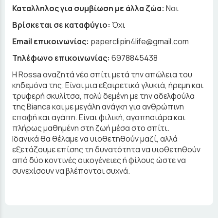
Καταλληλος για συμβίωση με άλλα ζώα:
Ναι
Βρίσκεται σε καταφύγιο:
Όχι
Email επικοινωνίας:
paperclipin4life@gmail.com
Τηλέφωνο επικοινωνίας:
6978845438
Η Rossa αναζητά νέο σπίτι μετά την απώλεια του
κηδεμόνα της. Είναι μια εξαιρετικά γλυκιά, ήρεμη και
τρυφερή σκυλίτσα, πολύ δεμένη με την αδελφούλα
της Bianca και με μεγάλη ανάγκη για ανθρώπινη
επαφή και αγάπη. Είναι φιλική, αγαπησιάρα και
πλήρως μαθημένη στη ζωή μέσα στο σπίτι.
Ιδανικά θα θέλαμε να υιοθετηθούν μαζί, αλλά
εξετάζουμε επίσης τη δυνατότητα να υιοθετηθούν
από δύο κοντινές οικογένειες ή φίλους ώστε να
συνεχίσουν να βλέπονται συχνά.