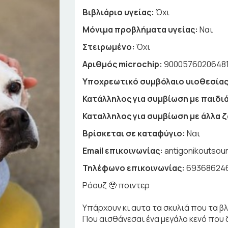
Βιβλιάριο υγείας:
Όχι
Μόνιμα προβλήματα υγείας:
Ναι
Στειρωμένο:
Όχι
Αριθμός microchip:
9000576020648
Υποχρεωτικό συμβόλαιο υιοθεσίας
Κατάλληλος για συμβίωση με παιδιά
Καταλληλος για συμβίωση με άλλα 
Βρίσκεται σε καταφύγιο:
Ναι
Email επικοινωνίας:
antigonikoutsou
Τηλέφωνο επικοινωνίας:
69368624
Ρόουζ 🥹 ποιντερ
Υπάρχουν κι αυτα τα σκυλιά που τα βλέ
Που αισθάνεσαι ένα μεγάλο κενό που δ