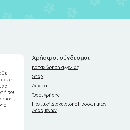
Χρήσιμοι σύνδεσμοι
Καταχώρηση αγγελίας
άθε
Shop
ράσεις
Δωρεά
μας
αφή σου
Όροι χρήσης
 Χρήσης
Πολιτική Διαχείρισης Προσωπικών
σης
Δεδομένων