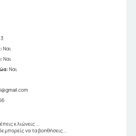
13
:
Ναι
:
Ναι
ζώα:
Ναι
ri@gmail.com
66
πεις κ λιώνεις ...
ε μπορείς να τα βοηθήσεις...