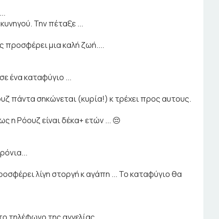
..
κυνηγού. Την πέταξε ...
 προσφέρει μια καλή ζωή....
ε ένα καταφύγιο ...
υζ πάντα σηκώνεται (κυρία!) κ τρέχει προς αυτους.
 η Ρόουζ είναι δέκα+ ετών ... 😔
ρόνια...
οσφέρει λίγη στοργή κ αγάπη ... Το καταφύγιο θα
το τηλέφωνο της αγγελίας