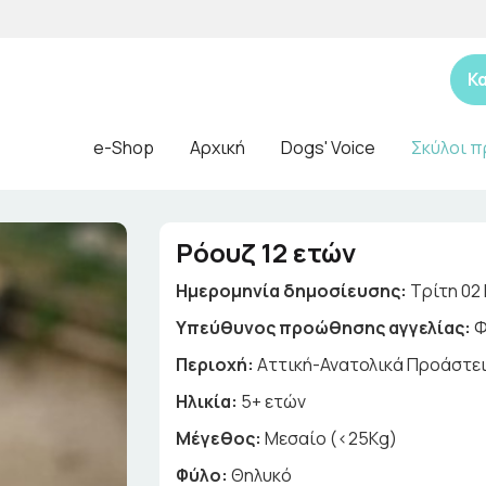
Κ
e-Shop
Αρχική
Dogs' Voice
Σκύλοι π
Ρόουζ 12 ετών
Ημερομηνία δημοσίευσης:
Τρίτη 02 
Yπεύθυνος προώθησης αγγελίας:
Φ
Περιοχή:
Αττική-Ανατολικά Προάστε
Ηλικία:
5+ ετών
Μέγεθος:
Μεσαίο (<25Kg)
Φύλο:
Θηλυκό