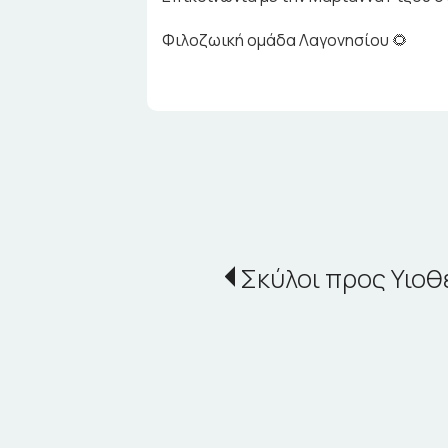
Φιλοζωική ομάδα Λαγονησίου 🌻
Σκύλοι προς Υιοθ