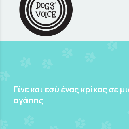
Γίνε και εσύ ένας κρίκος σε μ
αγάπης