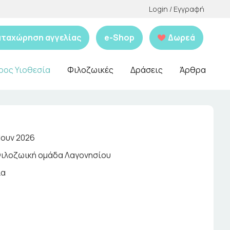
Login / Εγγραφή
αταχώρηση αγγελίας
e-Shop
Δωρεά
ρος Υιοθεσία
Φιλοζωικές
Δράσεις
Άρθρα
Ιουν 2026
ιλοζωική ομάδα Λαγονησίου
ια