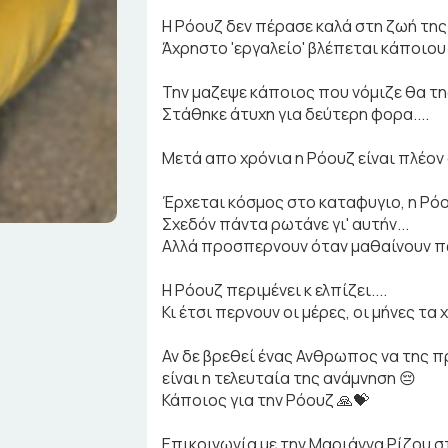
Η Ρόουζ δεν πέρασε καλά στη ζωή της.
Άχρηστο 'εργαλείο' βλέπεται κάποιου 
Την μαζεψε κάποιος που νόμιζε θα της
Στάθηκε άτυχη για δεύτερη φορα....
Μετά απο χρόνια η Ρόουζ είναι πλέον σ
Έρχεται κόσμος στο καταφυγιο, η Ρόο
Σχεδόν πάντα ρωτάνε γι' αυτήν...
Αλλά προσπερνουν όταν μαθαίνουν πως
Η Ρόουζ περιμένει κ ελπίζει....
Κι έτσι περνουν οι μέρες, οι μήνες τα χ
Αν δε βρεθεί ένας Ανθρωπος να της πρ
είναι η τελευταία της ανάμνηση 😔
Κάποιος για την Ρόουζ 🙏💝
Επικοινωνία με την Μαριάννα Ρίζου σ