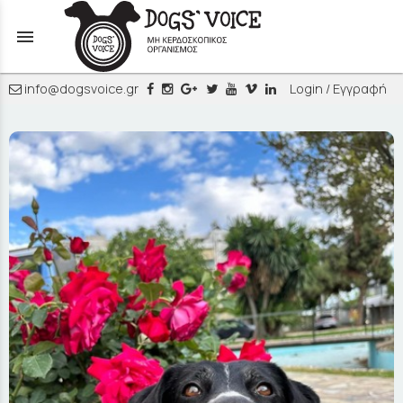
menu
info@dogsvoice.gr
Login / Εγγραφή