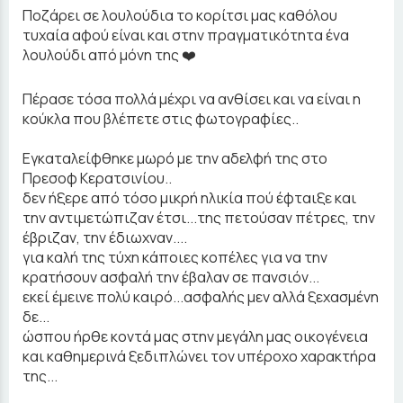
Ποζάρει σε λουλούδια το κορίτσι μας καθόλου
τυχαία αφού είναι και στην πραγματικότητα ένα
λουλούδι από μόνη της ❤️
Πέρασε τόσα πολλά μέχρι να ανθίσει και να είναι η
κούκλα που βλέπετε στις φωτογραφίες..
Εγκαταλείφθηκε μωρό με την αδελφή της στο
Πρεσοφ Κερατσινίου..
δεν ήξερε από τόσο μικρή ηλικία πού έφταιξε και
την αντιμετώπιζαν έτσι...της πετούσαν πέτρες, την
έβριζαν, την έδιωχναν....
για καλή της τύχη κάποιες κοπέλες για να την
κρατήσουν ασφαλή την έβαλαν σε πανσιόν...
εκεί έμεινε πολύ καιρό...ασφαλής μεν αλλά ξεχασμένη
δε...
ώσπου ήρθε κοντά μας στην μεγάλη μας οικογένεια
και καθημερινά ξεδιπλώνει τον υπέροχο χαρακτήρα
της...