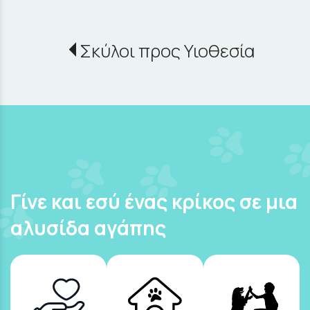
Σκύλοι προς Υιοθεσία
Γίνε και εσύ ένας κρίκος σε μια
αλυσίδα αγάπης