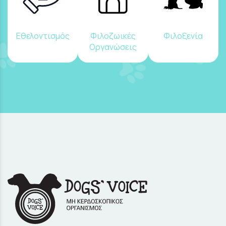
Εθελοντισμός
Φιλοζωικές
Φιλοξενία
Οργανώσεις