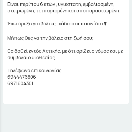
Είναι περίπου 6 ετών , υγιέστατη, εμβολιασμένη,
στειρωμένη, τσιπαρισμένη και αποπαρασιτωμένη.
Έχει όρεξη για βόλτες , χάδια και παιχνίδια ❣️
Μήπως θες να την βάλεις στη ζωή σου;
θα δοθεί εντός Αττικής, με ότι ορίζει ο νόμος και με
συμβόλαιο υιοθεσίας.
Τηλέφωνα επικοινωνίας
6944476806
6971604301