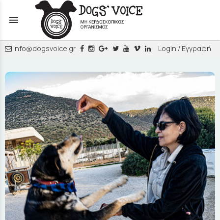
menu
info@dogsvoice.gr
Login / Εγγραφή