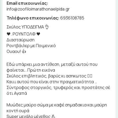
Email επικοινωνίας:
info@zoofiloimarathonaelpida.gr
Τηλέφωνο επικοινωνίας:
6936108785
Σκύλος ΥΠΟΔΕΙΓΜΑ 👌
🖤. ΡΟΥΝΤΟΛΦ 🖤
Διασταύρωση
Ροντβάιλερ με Ποιμενικό
Ουαου! 👍
Εδώ υπάρχει μια αντίθεση, μεταξύ αυτού που
φαίνεται.. Πρώτη εικόνα
Σκύλος επιβλητικός, βαρύς κι ασηκωτος ❤️‍🔥
Καιιι αυτού που είναι στην πραγματικότητα ..
Σύντροφος στοργικός, τρυφερός και προστάτης σέ
ότι Αγαπά
Μυώδες μαύρο σώμα με καφέ σημαδακια και μαύρη
κοντή ουρά
Super μεγάλο μέγεθος 💪