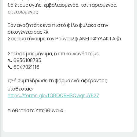
1,5 έτους υγιής, εμβολιασμενος, τσιπαρισμενος,
στειρωμενος
Εάν αναζητάτε ένα πιστό φίλο φύλακα στην
οικογένεια σας 🤝
Σας συστήνουμε τον Ρούντολφ ΑΝΕΠΙΦΎΛΑΚΤΑ 👍
Στείλτε μας μήνυμα, η επικοινωνήστε με
📞 6936108785
📞 6947021116
👉ή συμπλήρωσε τη φόρμα ενδιαφέροντος
υιοθεσίας:
https://forms.gle/fQBQQ9HSQwqnuY827
Υιοθετήστε Υπεύθυνα 🙏