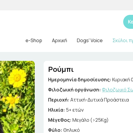
Κ
e-Shop
Αρχική
Dogs' Voice
Σκύλοι π
Ρούμπι
Ημερομηνία δημοσίευσης:
Κυριακή 
Φιλοζωική οργάνωση:
Φιλοζωικό Σω
Περιοχή:
Αττική-Δυτικά Προάστεια
Ηλικία:
5+ ετών
Μέγεθος:
Μεγάλο (>25Kg)
Φύλο:
Θηλυκό