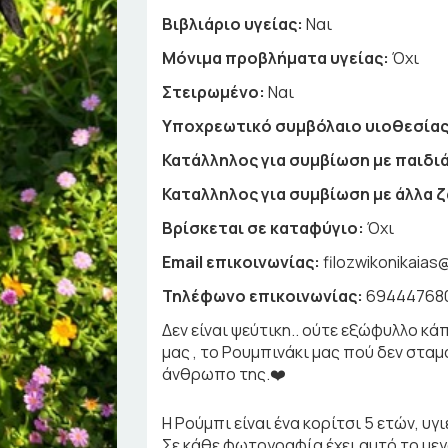
Βιβλιάριο υγείας:
Ναι
Μόνιμα προβλήματα υγείας:
Όχι
Στειρωμένο:
Ναι
Υποχρεωτικό συμβόλαιο υιοθεσίας
Κατάλληλος για συμβίωση με παιδιά
Καταλληλος για συμβίωση με άλλα 
Βρίσκεται σε καταφύγιο:
Όχι
Email επικοινωνίας:
filozwikonikaia
Τηλέφωνο επικοινωνίας:
69444768
Δεν είναι ψεύτικη.. ούτε εξώφυλλο κάπ
μας , το Ρουμπινάκι μας πού δεν σταμ
άνθρωπο της.❤️
Η Ρούμπι είναι ένα κορίτσι 5 ετών, υ
Σε κάθε φωτογραφία έχει αυτό το μεγά