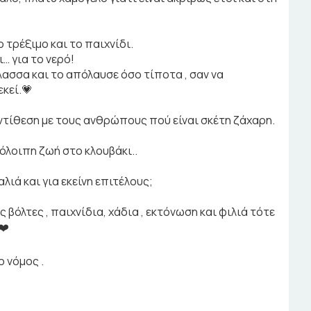
ο τρέξιμο και το παιχνίδι.
… για το νερό!
ασσα και το απόλαυσε όσο τίποτα , σαν να
κεί.💗
αντίθεση με τους ανθρώπους πού είναι σκέτη ζάχαρη.
πόλοιπη ζωή στο κλουβάκι..
λιά και για εκείνη επιτέλους;
ς βόλτες , παιχνίδια, χάδια , εκτόνωση και φιλιά τότε
❤️
ο νόμος .