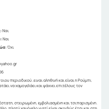
:
Ναι
:
Ναι
ζώα:
Όχι
s@yahoo.gr
06
οιου περιοδικού..ειναι αληθινή και είναι η Ρούμπι
ατάει να χαμογελάει και ψάχνει επιτέλους τον
γιέστατη, στειρωμένη, εμβολιασμένη και τσιπαρισμένη.
λο, πλατύ χαμόγελο γιατί είναι ακριβώς έτσι και στη