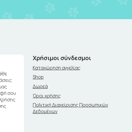
Χρήσιμοι σύνδεσμοι
Καταχώρηση αγγελίας
άθε
Shop
ράσεις
Δωρεά
μας
αφή σου
Όροι χρήσης
 Χρήσης
Πολιτική Διαχείρισης Προσωπικών
σης
Δεδομένων