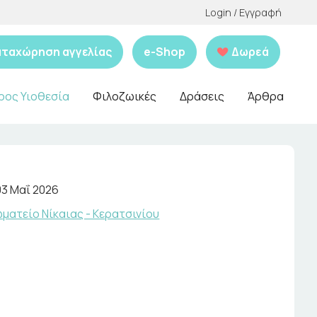
Login / Εγγραφή
αταχώρηση αγγελίας
e-Shop
Δωρεά
ρος Υιοθεσία
Φιλοζωικές
Δράσεις
Άρθρα
03 Μαΐ 2026
ματείο Νίκαιας - Κερατσινίου