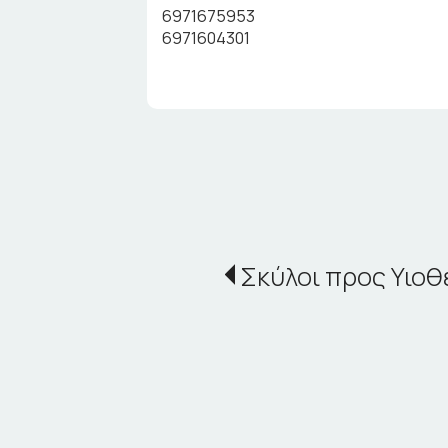
6971675953
6971604301
Σκύλοι προς Υιοθ