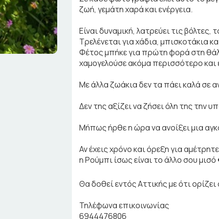
ζωή, γεμάτη χαρά και ενέργεια.
Είναι δυναμική, λατρεύει τις βόλτες, τ
Τρελένεται για χάδια, μπισκοτάκια και
Φέτος μπήκε για πρώτη φορά στη θάλ
χαμογελούσε ακόμα περισσότερο και ε
Με άλλα ζωάκια δεν τα πάει καλά σε 
Δεν της αξίζει να ζήσει όλη της την υ
Μήπως ήρθε η ώρα να ανοίξει μια αγκα
Αν έχεις χρόνο και όρεξη για αμέτρητε
η Ρούμπι ίσως είναι το άλλο σου μισό 
Θα δοθεί εντός Αττικής με ότι ορίζει 
Τηλέφωνα επικοινωνίας
6944476806