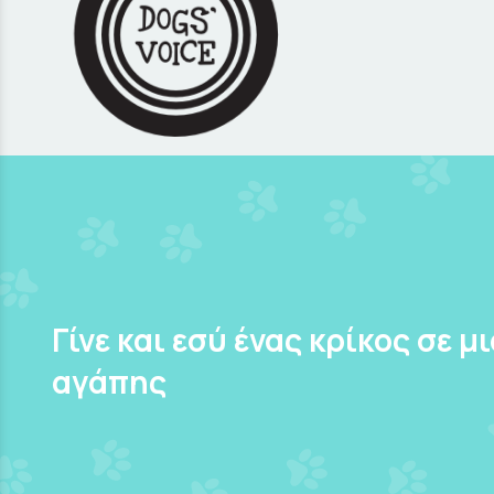
Γίνε και εσύ ένας κρίκος σε μ
αγάπης