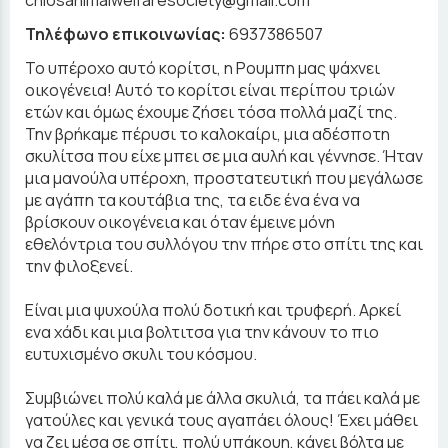
chiosanimalwelfaresociety@gmail.com
Τηλέφωνο επικοινωνίας:
6937386507
Το υπέροχο αυτό κορίτσι, η Ρουμπη μας ψάχνει
οικογένεια! Αυτό το κορίτσι είναι περίπου τριών
ετών και όμως έχουμε ζήσει τόσα πολλά μαζί της.
Την βρήκαμε πέρυσι το καλοκαίρι, μια αδέσποτη
σκυλίτσα που είχε μπει σε μια αυλή και γέννησε. Ήταν
μια μανούλα υπέροχη, προστατευτική που μεγάλωσε
με αγάπη τα κουτάβια της, τα ειδε ένα ένα να
βρίσκουν οικογένεια και όταν έμεινε μόνη
εθελόντρια του συλλόγου την πήρε στο σπίτι της και
την φιλοξενεί.
Είναι μια ψυχούλα πολύ δοτική και τρυφερή. Αρκεί
ενα χάδι και μια βολτιτσα για την κάνουν το πιο
ευτυχισμένο σκυλι του κόσμου.
Συμβιώνει πολύ καλά με άλλα σκυλιά, τα πάει καλά με
γατούλες και γενικά τους αγαπάει όλους! Έχει μάθει
να ζει μέσα σε σπίτι, πολύ υπάκουη, κάνει βόλτα με