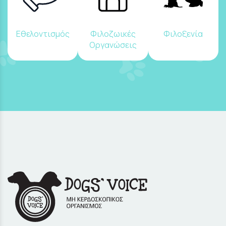
Εθελοντισμός
Φιλοζωικές
Φιλοξενία
Οργανώσεις