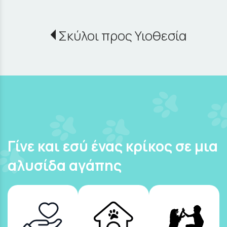
Σκύλοι προς Υιοθεσία
Γίνε και εσύ ένας κρίκος σε μια
αλυσίδα αγάπης