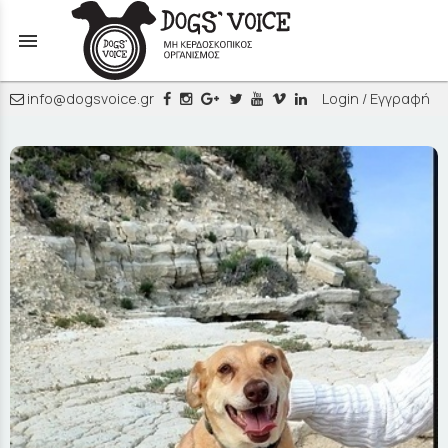
menu
info@dogsvoice.gr
Login / Εγγραφή