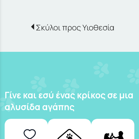
Σκύλοι προς Υιοθεσία
Γίνε και εσύ ένας κρίκος σε μια
αλυσίδα αγάπης