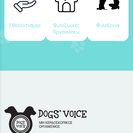
Εθελοντισμός
Φιλοζωικές
Φιλοξενία
Οργανώσεις