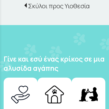
Σκύλοι προς Υιοθεσία
Γίνε και εσύ ένας κρίκος σε μια
αλυσίδα αγάπης