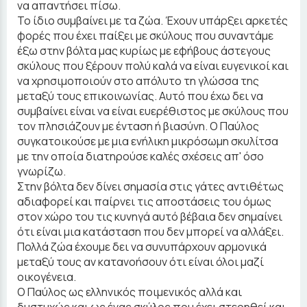
να απαντήσει πίσω.
Το ίδιο συμβαίνει με τα ζώα. Έχουν υπάρξει αρκετές
φορές που έχει παίξει με σκύλους που συναντάμε
έξω στην βόλτα μας κυρίως με εφήβους άστεγους
σκύλους που ξέρουν πολύ καλά να είναι ευγενικοί και
να χρησιμοποιούν στο απόλυτο τη γλώσσα της
μεταξύ τους επικοινωνίας. Αυτό που έχω δει να
συμβαίνει είναι να είναι ευερέθιστος με σκύλους που
τον πλησιάζουν με ένταση ή βιασύνη. Ο Παύλος
συγκατοικούσε με μια ενήλικη μικρόσωμη σκυλίτσα
με την οποία διατηρούσε καλές σχέσεις απ' όσο
γνωρίζω.
Στην βόλτα δεν δίνει σημασία στις γάτες αντιθέτως
αδιαφορεί και παίρνει τις αποστάσεις του όμως
στον χώρο του τις κυνηγά αυτό βέβαια δεν σημαίνει
ότι είναι μια κατάσταση που δεν μπορεί να αλλάξει.
Πολλά ζώα έχουμε δει να συνυπάρχουν αρμονικά
μεταξύ τους αν κατανοήσουν ότι είναι όλοι μαζί
οικογένεια.
Ο Παύλος ως ελληνικός ποιμενικός αλλά και
δυστυχώς και ως ένας σκύλος που έχει στερηθεί και