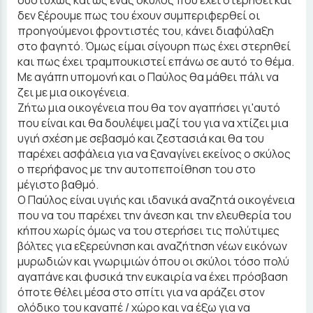
δεν ξέρουμε πως του έχουν συμπεριφερθεί οι
προηγούμενοι φροντιστές του, κάνει διαφύλαξη
στο φαγητό. Όμως είμαι σίγουρη πως έχει στερηθεί
και πως έχει τραμπουκιστεί επάνω σε αυτό το θέμα.
Με αγάπη υπομονή και ο Παύλος θα μάθει πάλι να
ζει με μια οικογένεια.
Ζήτω μια οικογένεια που θα τον αγαπήσει γι'αυτό
που είναι και θα δουλέψει μαζί του για να χτίζει μια
υγιή σχέση με σεβασμό και ζεστασιά και θα του
παρέχει ασφάλεια για να ξαναγίνει εκείνος ο σκύλος
ο περήφανος με την αυτοπεποίθηση του στο
μέγιστο βαθμό.
Ο Παύλος είναι υγιής και ιδανικά αναζητά οικογένεια
που να του παρέχει την άνεση και την ελευθερία του
κήπου χωρίς όμως να του στερήσει τις πολύτιμες
βόλτες για εξερεύνηση και αναζήτηση νέων εικόνων
μυρωδιών και γνωριμιών όπου οι σκύλοι τόσο πολύ
αγαπάνε και φυσικά την ευκαιρία να έχει πρόσβαση
όποτε θέλει μέσα στο σπίτι για να αράζει στον
ολόδικο του καναπέ / χώρο και να έξω για να