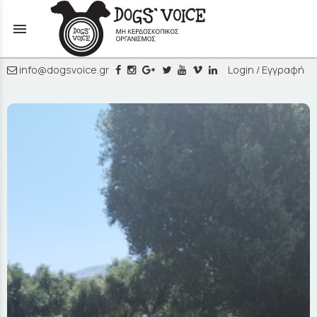
menu
info@dogsvoice.gr
Login / Εγγραφή