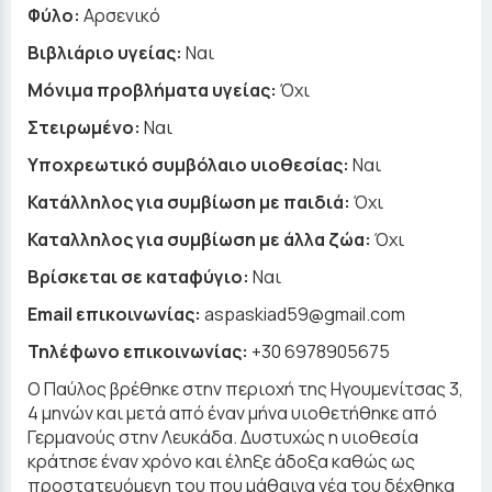
Φύλο:
Αρσενικό
Βιβλιάριο υγείας:
Ναι
Μόνιμα προβλήματα υγείας:
Όχι
Στειρωμένο:
Ναι
Υποχρεωτικό συμβόλαιο υιοθεσίας:
Ναι
Κατάλληλος για συμβίωση με παιδιά:
Όχι
Καταλληλος για συμβίωση με άλλα ζώα:
Όχι
Βρίσκεται σε καταφύγιο:
Ναι
Email επικοινωνίας:
aspaskiad59@gmail.com
Τηλέφωνο επικοινωνίας:
+30 6978905675
Ο Παύλος βρέθηκε στην περιοχή της Ηγουμενίτσας 3,
4 μηνών και μετά από έναν μήνα υιοθετήθηκε από
Γερμανούς στην Λευκάδα. Δυστυχώς η υιοθεσία
κράτησε έναν χρόνο και έληξε άδοξα καθώς ως
προστατευόμενη του που μάθαινα νέα του δέχθηκα