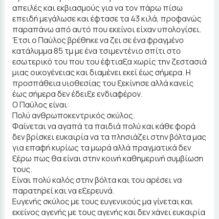
απειλές και εκβιασμούς για να τον πάρω πίσω
επειδή μεγάλωσε και έφτασε τα 43 κιλά, προφανώς
παραπάνω από αυτό που εκείνοι είχαν υπολογίσει.
Έτσι ο Παύλος βρέθηκε να ζει σε ένα φραγμένο
κατάλυμμα 85 τμ με ένα τσιμεντένιο σπίτι στο
εσωτερικό του που του έφτιαξα χωρίς την ζεστασιά
μιας οικογένειας και διαμένει εκεί έως σήμερα. Η
προσπάθεια υιοθεσίας του ξεκίνησε αλλά κανείς
έως σήμερα δεν έδειξε ενδιαφέρον.
Ο Παύλος είναι:
Πολύ ανθρωποκεντρικός σκύλος.
Φαίνεται να αγαπά τα παιδιά πολύ και κάθε φορά
δεν βρίσκει ευκαιρία να τα πλησιάζει στην βόλτα μας
για επαφή κυρίως τα μωρά αλλά πραγματικά δεν
ξέρω πως θα είναι στην κοινή καθημερινή συμβίωση
τους.
Είναι πολύ καλός στην βόλτα και του αρέσει να
παρατηρεί και να εξερευνά.
Ευγενής σκύλος με τους ευγενικούς μα γίνεται και
εκείνος αγενής με τους αγενής και δεν χάνει ευκαιρία