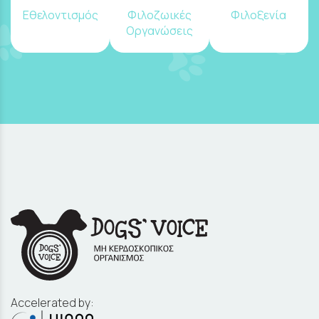
Εθελοντισμός
Φιλοζωικές
Φιλοξενία
Οργανώσεις
Accelerated by: