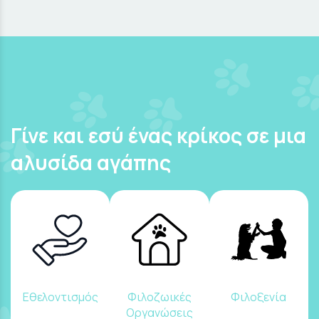
Γίνε και εσύ ένας κρίκος σε μια
αλυσίδα αγάπης
Εθελοντισμός
Φιλοζωικές
Φιλοξενία
Οργανώσεις