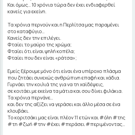
Και όμως… 10 χρόνια τώρα δεν έχει ενδιαφερθεί
κανείς για εκείνη.
Τα χρόνια περνούν και η Περλίτσα μας παραμένει
στο καταφύγιο…
Κανείς δεν την επιλέγει.
Φταίει το μαύρο της χρώμα;
Φταίει ότι είναι ψηλή κοπέλα;
Φταίει που δεν είναι «ράτσα»;
Εμείς ξέρουμε μόνο ότι είναι ένα υπέροχο πλάσμα
που ζητάει συνεχώς ανθρώπινη επαφή και χάδια.
Γυρνάει την κοιλιά της για να τη χαϊδέψεις,
σε κοιτάει με εκείνα τα μάτια και σου δίνει φιλάκια.
Τα χρόνια περνάνε…
και δεν της αξίζει να γεράσει και άλλο μέσα σε ένα
κλουβάκι.
Το κοριτσάκι μας είναι πλέον 11 ετών και #όλη #της
#τη #ζωή #την #έχει #περάσει #περιμένοντας…