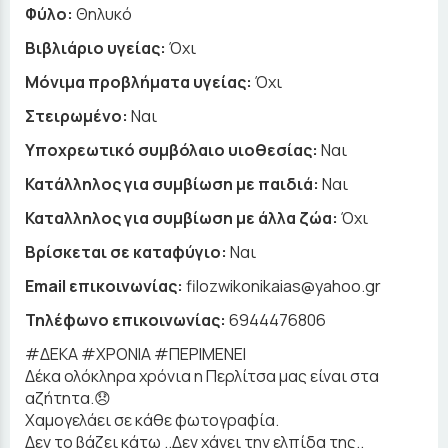
Φύλο:
Θηλυκό
Βιβλιάριο υγείας:
Όχι
Μόνιμα προβλήματα υγείας:
Όχι
Στειρωμένο:
Ναι
Υποχρεωτικό συμβόλαιο υιοθεσίας:
Ναι
Κατάλληλος για συμβίωση με παιδιά:
Ναι
Καταλληλος για συμβίωση με άλλα ζώα:
Όχι
Βρίσκεται σε καταφύγιο:
Ναι
Email επικοινωνίας:
filozwikonikaias@yahoo.gr
Τηλέφωνο επικοινωνίας:
6944476806
#ΔΕΚΑ #ΧΡΟΝΙΑ #ΠΕΡΙΜΕΝΕΙ
Δέκα ολόκληρα χρόνια η Περλίτσα μας είναι στα
αζήτητα.😞
Χαμογελάει σε κάθε φωτογραφία.
Δεν το βάζει κάτω ..Δεν χάνει την ελπίδα της..