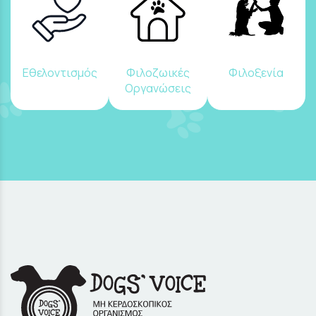
Εθελοντισμός
Φιλοζωικές
Φιλοξενία
Οργανώσεις