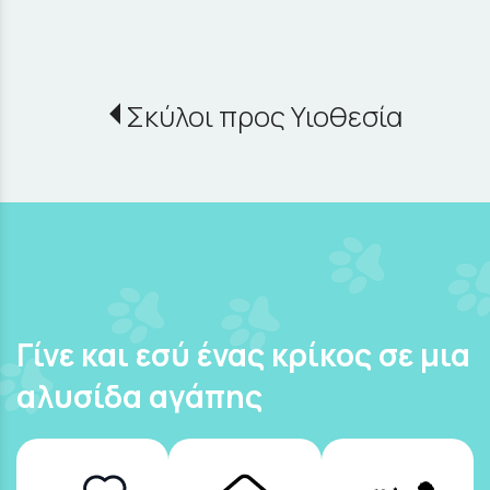
Σκύλοι προς Υιοθεσία
Γίνε και εσύ ένας κρίκος σε μια
αλυσίδα αγάπης