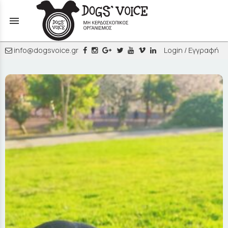
menu
info@dogsvoice.gr
Login / Εγγραφή