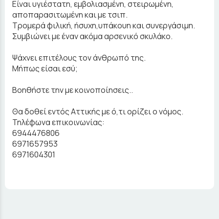
Είναι υγιέστατη, εμβολιασμένη, στειρωμένη,
αποπαρασιτωμένη και με τσιπ.
Τρομερά φιλική, ήσυχη,υπάκουη και συνεργάσιμη.
Συμβιώνει με έναν ακόμα αρσενικό σκυλάκο.
Ψάχνει επιτέλους τον άνθρωπό της.
Μήπως είσαι εσύ;
Βοηθήστε την με κοινοποίησεις..
Θα δοθεί εντός Αττικής με ό,τι ορίζει ο νόμος.
Τηλέφωνα επικοινωνίας:
6944476806
6971657953
6971604301