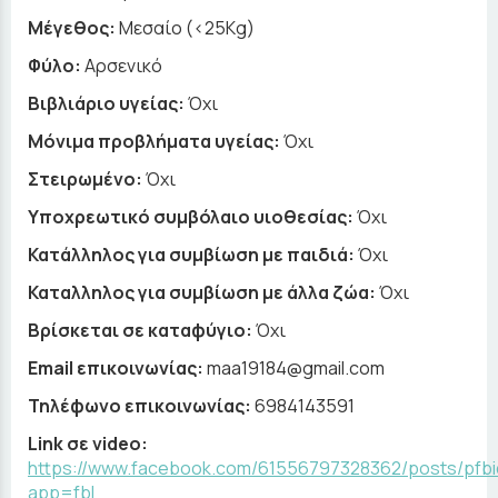
Μέγεθος:
Μεσαίο (<25Kg)
Φύλο:
Αρσενικό
Βιβλιάριο υγείας:
Όχι
Μόνιμα προβλήματα υγείας:
Όχι
Στειρωμένο:
Όχι
Υποχρεωτικό συμβόλαιο υιοθεσίας:
Όχι
Κατάλληλος για συμβίωση με παιδιά:
Όχι
Καταλληλος για συμβίωση με άλλα ζώα:
Όχι
Βρίσκεται σε καταφύγιο:
Όχι
Email επικοινωνίας:
maa19184@gmail.com
Τηλέφωνο επικοινωνίας:
6984143591
Link σε video:
https://www.facebook.com/61556797328362/posts/pf
app=fbl