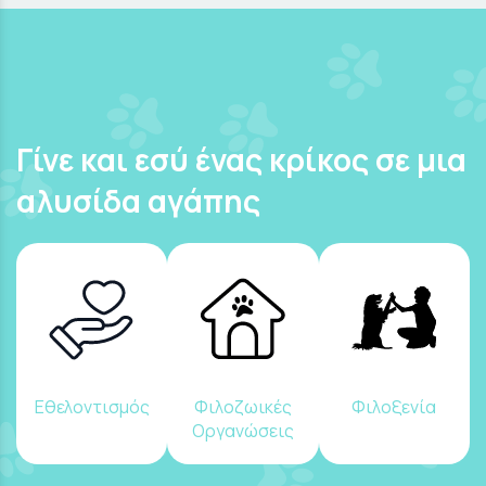
Γίνε και εσύ ένας κρίκος σε μια
αλυσίδα αγάπης
Εθελοντισμός
Φιλοζωικές
Φιλοξενία
Οργανώσεις