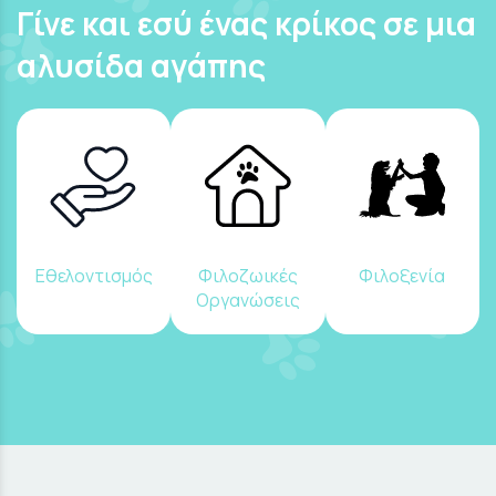
Γίνε και εσύ ένας κρίκος σε μια
αλυσίδα αγάπης
Εθελοντισμός
Φιλοζωικές
Φιλοξενία
Οργανώσεις