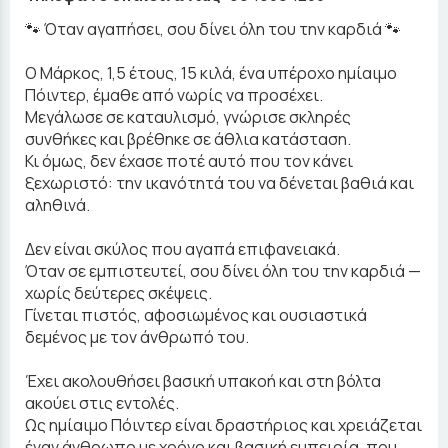
🐾 Όταν αγαπήσει, σου δίνει όλη του την καρδιά 🐾
Ο Μάρκος, 1,5 έτους, 15 κιλά, ένα υπέροχο ημίαιμο
Πόιντερ, έμαθε από νωρίς να προσέχει.
Μεγάλωσε σε καταυλισμό, γνώρισε σκληρές
συνθήκες και βρέθηκε σε άθλια κατάσταση.
Κι όμως, δεν έχασε ποτέ αυτό που τον κάνει
ξεχωριστό: την ικανότητά του να δένεται βαθιά και
αληθινά.
Δεν είναι σκύλος που αγαπά επιφανειακά.
Όταν σε εμπιστευτεί, σου δίνει όλη του την καρδιά —
χωρίς δεύτερες σκέψεις.
Γίνεται πιστός, αφοσιωμένος και ουσιαστικά
δεμένος με τον άνθρωπό του.
Έχει ακολουθήσει βασική υπακοή και στη βόλτα
ακούει στις εντολές.
Ως ημίαιμο Πόιντερ είναι δραστήριος και χρειάζεται
έναν άνθρωπο με χρόνο και βασική εμπειρία, που