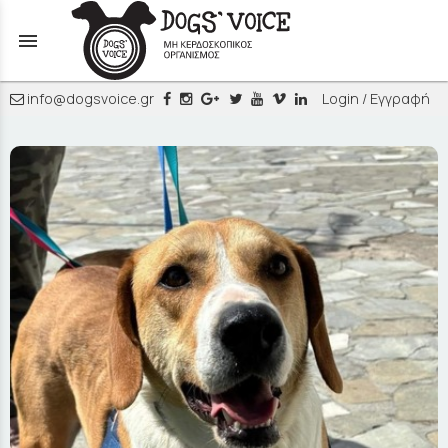
menu
info@dogsvoice.gr
Login / Εγγραφή