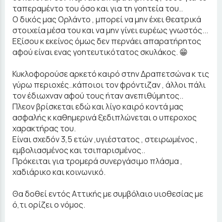
ταπεραμέντο του όσο και για τη γοητεία του..
Ο δικός μας Ορλάντο , μπορεί να μην έχει θεατρικά
στοιχεία μέσα του και να μην γίνει ευρέως γνωστός...
Εξίσου κ εκείνος όμως δεν περνάει απαρατήρητος
αφού είναι ενας γοητευτικότατος σκυλάκος. 😁
Κυκλοφορούσε αρκετό καιρό στην Δραπετσώνα κ τις
γύρω περιοχές..κάποιοι τον φρόντιζαν , άλλοι πάλι
τον έδιωχναν αφού τους ήταν ανεπιθύμητος..
Πλεον βρίσκεται εδώ και λίγο καιρό κοντά μας
ασφαλής κ καθημερινά ξεδιπλώνεται ο υπεροχος
χαρακτήρας του.
Είναι σχεδόν 3,5 ετών ,υγιέστατος , στειρωμένος ,
εμβολιασμένος και τσιπαρισμένος..
Πρόκειται για τρομερά συνεργάσιμο πλάσμα ,
χαδιάρικο και κοινωνικό.
Θα δοθεί εντός Αττικής με συμβόλαιο υιοθεσίας με
ό,τι ορίζει ο νόμος.