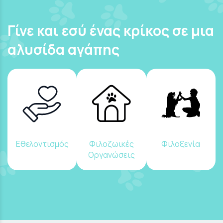
Γίνε και εσύ ένας κρίκος σε μια
αλυσίδα αγάπης
Εθελοντισμός
Φιλοζωικές
Φιλοξενία
Οργανώσεις