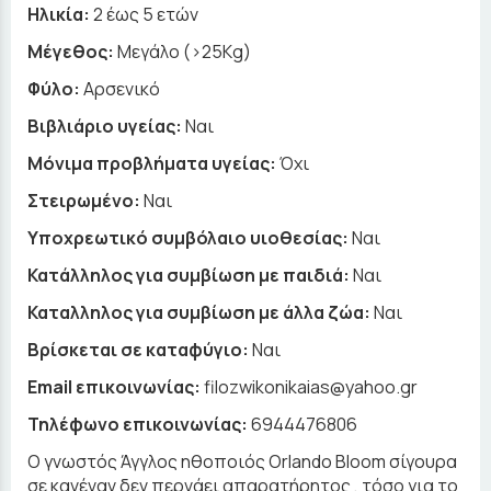
Ηλικία:
2 έως 5 ετών
Μέγεθος:
Μεγάλο (>25Kg)
Φύλο:
Αρσενικό
Βιβλιάριο υγείας:
Ναι
Μόνιμα προβλήματα υγείας:
Όχι
Στειρωμένο:
Ναι
Υποχρεωτικό συμβόλαιο υιοθεσίας:
Ναι
Κατάλληλος για συμβίωση με παιδιά:
Ναι
Καταλληλος για συμβίωση με άλλα ζώα:
Ναι
Βρίσκεται σε καταφύγιο:
Ναι
Email επικοινωνίας:
filozwikonikaias@yahoo.gr
Τηλέφωνο επικοινωνίας:
6944476806
Ο γνωστός Άγγλος ηθοποιός Orlando Bloom σίγουρα
σε κανέναν δεν περνάει απαρατήρητος , τόσο για το